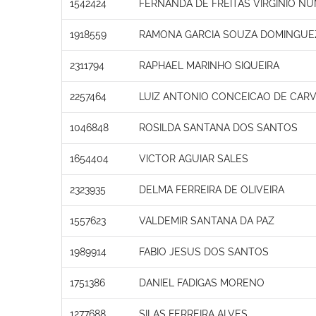
1542424
FERNANDA DE FREITAS VIRGINIO N
1918559
RAMONA GARCIA SOUZA DOMINGUE
2311794
RAPHAEL MARINHO SIQUEIRA
2257464
LUIZ ANTONIO CONCEICAO DE CAR
1046848
ROSILDA SANTANA DOS SANTOS
1654404
VICTOR AGUIAR SALES
2323935
DELMA FERREIRA DE OLIVEIRA
1557623
VALDEMIR SANTANA DA PAZ
1989914
FABIO JESUS DOS SANTOS
1751386
DANIEL FADIGAS MORENO
1277688
SILAS FERREIRA ALVES