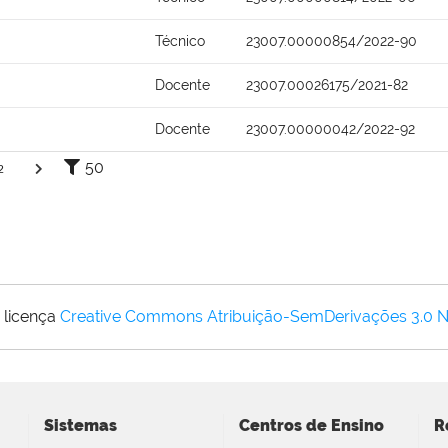
Técnico
23007.00000854/2022-90
Docente
23007.00026175/2021-82
Docente
23007.00000042/2022-92
50
2
 licença
Creative Commons Atribuição-SemDerivações 3.0 
Sistemas
Centros de Ensino
R