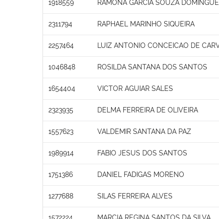
1918559
RAMONA GARCIA SOUZA DOMINGU
2311794
RAPHAEL MARINHO SIQUEIRA
2257464
LUIZ ANTONIO CONCEICAO DE CAR
1046848
ROSILDA SANTANA DOS SANTOS
1654404
VICTOR AGUIAR SALES
2323935
DELMA FERREIRA DE OLIVEIRA
1557623
VALDEMIR SANTANA DA PAZ
1989914
FABIO JESUS DOS SANTOS
1751386
DANIEL FADIGAS MORENO
1277688
SILAS FERREIRA ALVES
1572224
MARCIA REGINA SANTOS DA SILVA