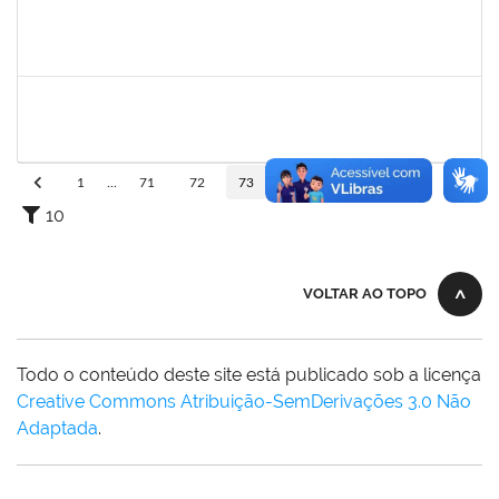
1940793
MOISES DAMIAN BONNIEK ALMEIDA CESAR
Técnico
23007.00017749/2022-19
22/08/2022
11/09/2022
Concluído
2038935
ROBEVALDO CORREIA DOS SANTOS
Técnico
23007.00004743/2022-41
15/08/2022
12/11/2022
Concluído
1
...
71
72
73
74
75
...
110
10
VOLTAR AO TOPO
Todo o conteúdo deste site está publicado sob a licença
Creative Commons Atribuição-SemDerivações 3.0 Não
Adaptada
.