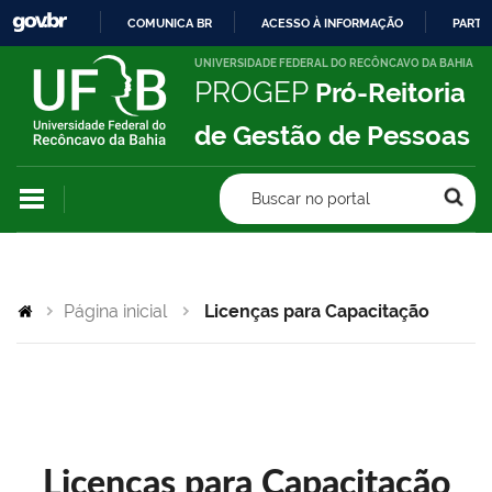
COMUNICA BR
ACESSO À INFORMAÇÃO
PARTI
IR
UNIVERSIDADE FEDERAL DO RECÔNCAVO DA BAHIA
PROGEP
Pró-Reitoria
PARA
O
de Gestão de Pessoas
CONTEÚDO
Buscar no portal
Página inicial
Licenças para Capacitação
Licenças para Capacitação