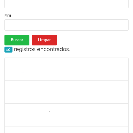
Fim
Buscar
Limpar
registros encontrados.
10
Matrícula
Nome
Cargo
Processo
Início
Fim
Status
2257598
RAPHAEL LIMA COSTA
Técnico
23007.00019414/2022-72
05/09/2022
30/09/2022
Concluído
1646958
SILVANA BATISTA GAÍNO
Docente
23007.00018249/2022-02
05/09/2022
30/11/2022
Concluído