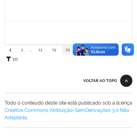
2038935
ROBEVALDO CORREIA DOS SANTOS
Técnico
23007.00004743/2022-41
15/08/2022
12/11/2022
Concluído
1751386
DANIEL FADIGAS MORENO
Técnico
23007.00013266/2022-04
15/08/2022
29/08/2022
Concluído
1
...
71
72
73
74
75
...
110
10
VOLTAR AO TOPO
Todo o conteúdo deste site está publicado sob a licença
Creative Commons Atribuição-SemDerivações 3.0 Não
Adaptada
.