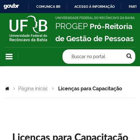
COMUNICA BR
ACESSO À INFORMAÇÃO
PARTI
IR
UNIVERSIDADE FEDERAL DO RECÔNCAVO DA BAHIA
PROGEP
Pró-Reitoria
PARA
O
de Gestão de Pessoas
CONTEÚDO
Buscar no portal
Página inicial
Licenças para Capacitação
Licenças para Capacitação