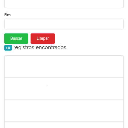
Fim
Buscar
Limpar
registros encontrados.
10
Matrícula
Nome
Cargo
Processo
Início
Fim
Status
1646958
SILVANA BATISTA GAÍNO
Docente
23007.00018249/2022-02
05/09/2022
30/11/2022
Concluído
1716221
LEANDRO ANTONIO DE ALMEIDA
Docente
23007.00014629/2022-63
01/09/2022
30/11/2022
Concluído