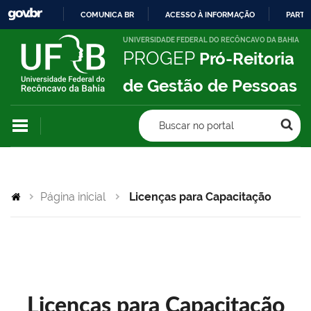
COMUNICA BR
ACESSO À INFORMAÇÃO
PARTI
IR
UNIVERSIDADE FEDERAL DO RECÔNCAVO DA BAHIA
PROGEP
Pró-Reitoria
PARA
O
de Gestão de Pessoas
CONTEÚDO
Buscar no portal
Página inicial
Licenças para Capacitação
Licenças para Capacitação