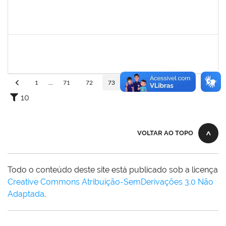
1940793
MOISES DAMIAN BONNIEK ALMEIDA CESAR
Técnico
23007.00017749/2022-19
22/08/2022
11/09/2022
Concluído
2038935
ROBEVALDO CORREIA DOS SANTOS
Técnico
23007.00004743/2022-41
15/08/2022
12/11/2022
Concluído
1
...
71
72
73
74
75
...
110
10
VOLTAR AO TOPO
Todo o conteúdo deste site está publicado sob a licença
Creative Commons Atribuição-SemDerivações 3.0 Não
Adaptada
.