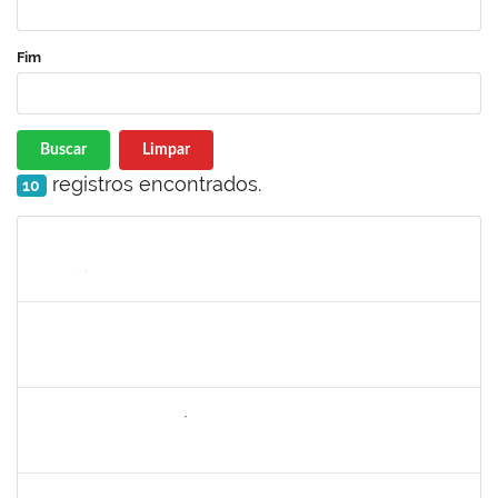
Fim
Buscar
Limpar
registros encontrados.
10
Matrícula
Nome
Cargo
Processo
Início
Fim
Status
2257598
RAPHAEL LIMA COSTA
Técnico
23007.00019414/2022-72
05/09/2022
30/09/2022
Concluído
1646958
SILVANA BATISTA GAÍNO
Docente
23007.00018249/2022-02
05/09/2022
30/11/2022
Concluído