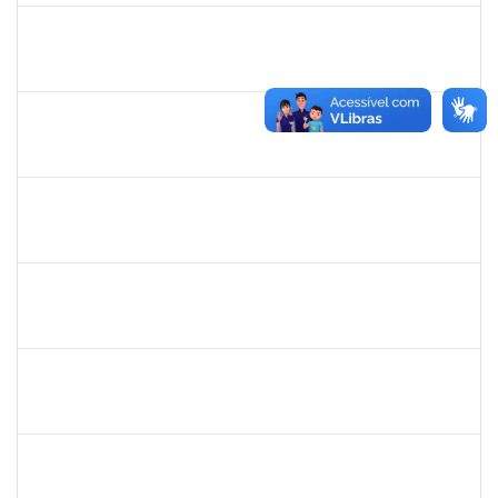
2330847
MAYNE COSTA CERQUEIRA
Técnico
23007.00013723/2022-81
18/07/2022
15/10/2022
Concluído
1757052
GEYSA BRITO NASCIMENTO
Técnico
23007.00005520/2022-14
04/07/2022
30/09/2022
Concluído
1760100
CARLANE COSTA DIAS FEITOSA
Técnico
23007.00007215/2022-33
27/06/2022
11/07/2022
Concluído
2160310
PAULO RICARDO XAVIER ALMEIDA
Técnico
23007.00011526/2022-36
27/06/2022
29/07/2022
Concluído
1574103
LORENA DOS SANTOS SANTANA COUTINHO
Técnico
23007.00012627/2022-88
17/06/2022
16/07/2022
Concluído
1578303
SIMEA AZEVEDO BRITO BORGES
Técnico
23007.00009966/2022-58
01/06/2022