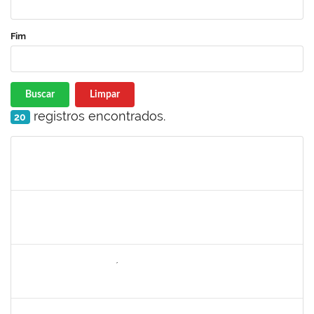
Fim
Buscar
Limpar
registros encontrados.
20
Matrícula
Nome
Cargo
Processo
Início
Fim
Status
2257598
RAPHAEL LIMA COSTA
Técnico
23007.00019414/2022-72
05/09/2022
30/09/2022
Concluído
1646958
SILVANA BATISTA GAÍNO
Docente
23007.00018249/2022-02
05/09/2022
30/11/2022
Concluído