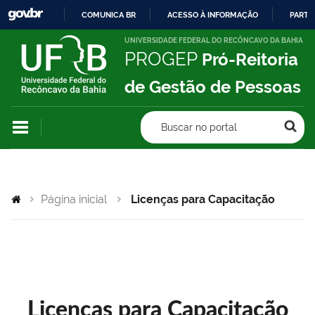
COMUNICA BR
ACESSO À INFORMAÇÃO
PARTI
IR
UNIVERSIDADE FEDERAL DO RECÔNCAVO DA BAHIA
PROGEP
Pró-Reitoria
PARA
O
de Gestão de Pessoas
CONTEÚDO
Buscar no portal
Página inicial
Licenças para Capacitação
Licenças para Capacitação