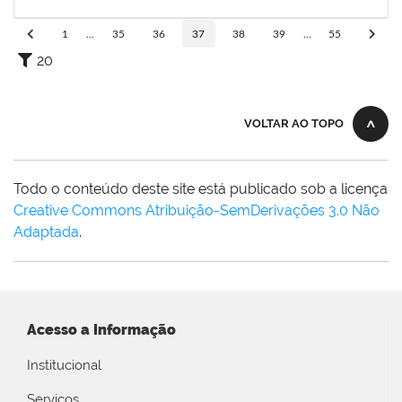
30/06/2022
Concluído
1
...
35
36
37
38
39
...
55
20
VOLTAR AO TOPO
Todo o conteúdo deste site está publicado sob a licença
Creative Commons Atribuição-SemDerivações 3.0 Não
Adaptada
.
Acesso a Informação
Institucional
Serviços