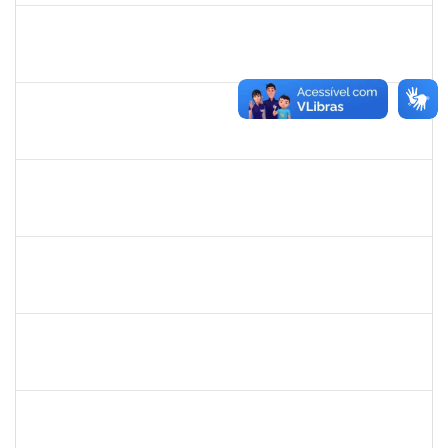
2330847
MAYNE COSTA CERQUEIRA
Técnico
23007.00013723/2022-81
18/07/2022
15/10/2022
Concluído
1757052
GEYSA BRITO NASCIMENTO
Técnico
23007.00005520/2022-14
04/07/2022
30/09/2022
Concluído
1760100
CARLANE COSTA DIAS FEITOSA
Técnico
23007.00007215/2022-33
27/06/2022
11/07/2022
Concluído
2160310
PAULO RICARDO XAVIER ALMEIDA
Técnico
23007.00011526/2022-36
27/06/2022
29/07/2022
Concluído
1574103
LORENA DOS SANTOS SANTANA COUTINHO
Técnico
23007.00012627/2022-88
17/06/2022
16/07/2022
Concluído
1578303
SIMEA AZEVEDO BRITO BORGES
Técnico
23007.00009966/2022-58
01/06/2022