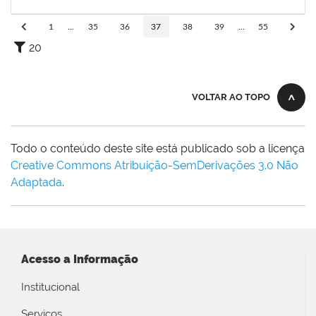
30/06/2022
Concluído
1
...
35
36
37
38
39
...
55
20
VOLTAR AO TOPO
Todo o conteúdo deste site está publicado sob a licença
Creative Commons Atribuição-SemDerivações 3.0 Não
Adaptada
.
Acesso a Informação
Institucional
Serviços