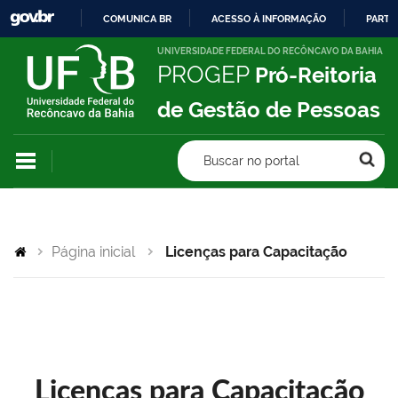
COMUNICA BR
ACESSO À INFORMAÇÃO
PARTI
IR
UNIVERSIDADE FEDERAL DO RECÔNCAVO DA BAHIA
PROGEP
Pró-Reitoria
PARA
O
de Gestão de Pessoas
CONTEÚDO
Buscar no portal
Página inicial
Licenças para Capacitação
Licenças para Capacitação