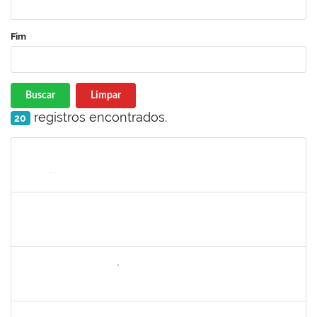
Fim
Buscar
Limpar
registros encontrados.
20
Matrícula
Nome
Cargo
Processo
Início
Fim
Status
2257598
RAPHAEL LIMA COSTA
Técnico
23007.00019414/2022-72
05/09/2022
30/09/2022
Concluído
1646958
SILVANA BATISTA GAÍNO
Docente
23007.00018249/2022-02
05/09/2022
30/11/2022
Concluído