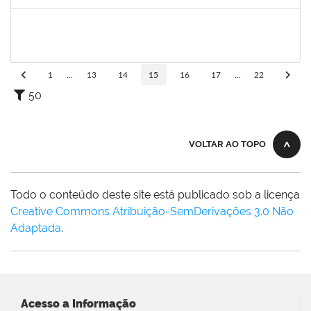
Concluído
1753693
SABRINA CARVALHO MACHADO
Técnico
23007.00021545/2021-59
01/12/2021
29/01/2022
Concluído
1
...
13
14
15
16
17
...
22
50
VOLTAR AO TOPO
Todo o conteúdo deste site está publicado sob a licença
Creative Commons Atribuição-SemDerivações 3.0 Não
Adaptada
.
Acesso a Informação