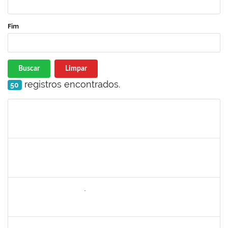
Fim
Buscar
Limpar
registros encontrados.
50
Matrícula
Nome
Cargo
Processo
Início
Fim
Status
2257598
RAPHAEL LIMA COSTA
Técnico
23007.00019414/2022-72
05/09/2022
30/09/2022
Concluído
1646958
SILVANA BATISTA GAÍNO
Docente
23007.00018249/2022-02
05/09/2022
30/11/2022
Concluído