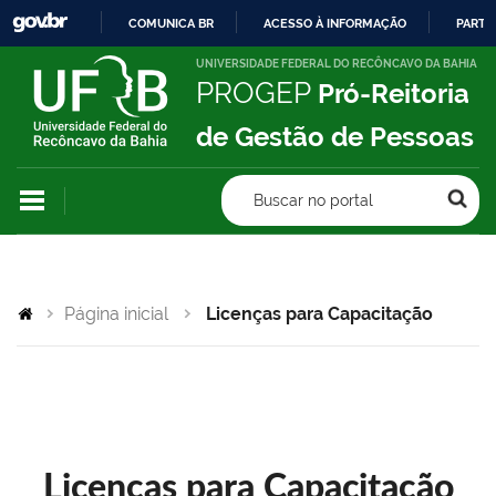
COMUNICA BR
ACESSO À INFORMAÇÃO
PARTI
IR
UNIVERSIDADE FEDERAL DO RECÔNCAVO DA BAHIA
PROGEP
Pró-Reitoria
PARA
O
de Gestão de Pessoas
CONTEÚDO
Buscar no portal
Página inicial
Licenças para Capacitação
Licenças para Capacitação