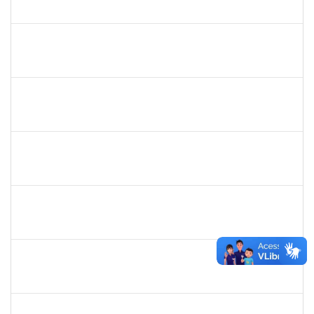
23007.00003524/2022-71
02/05/2022
31/07/2022
Concluído
1557750
NANCI SILVA SANTOS
Técnico
23007.00003734/2022-27
02/05/2022
31/05/2022
Concluído
1998214
TAIANA DE ARAUJO CONCEICAO
Técnico
23007.00004082/2022-40
02/05/2022
01/08/2022
Concluído
2175057
EDVALDO DE SOUZA ANDRADE
Técnico
23007.00007819/2022-21
02/05/2022
10/06/2022
Concluído
1838316
ANA CAROLINA SANTANA E SANTANA SANTOS
Técnico
23007.00007623/2022-75
02/05/2022
31/07/2022
Concluído
2260515
FAGNER DOS SANTOS FERNANDES
Técnico
23007.00001325/2022-80
25/04/2022
24/05/2022
Concluído
1542424