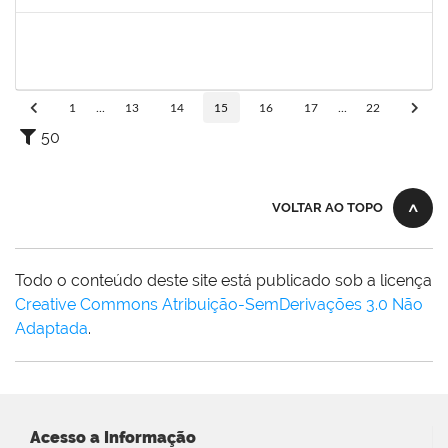
Concluído
1970981
AGESANDRO AZEVEDO DE SOUZA
Técnico
23007.00021546/2021-32
01/11/2021
29/01/2022
Concluído
1
...
13
14
15
16
17
...
22
50
VOLTAR AO TOPO
Todo o conteúdo deste site está publicado sob a licença
Creative Commons Atribuição-SemDerivações 3.0 Não
Adaptada
.
Acesso a Informação