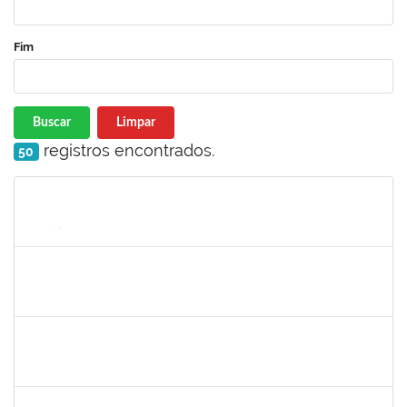
Fim
Buscar
Limpar
registros encontrados.
50
Matrícula
Nome
Cargo
Processo
Início
Fim
Status
1168926
JOAO ROGERIO CAVALCANTE MACEDO
Docente
23007.00018074/2022-71
01/09/2022
30/10/2022
Concluído
2663815
CLAUDIA TELLES GODOY
Técnico
23007.00020991/2022-76
26/09/2022
25/10/2022
Concluído