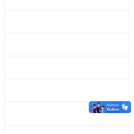
23007.00028070/2021-36
13/04/2022
11/07/2022
Concluído
2257464
LUIZ ANTONIO CONCEICAO DE CARVALHO
Técnico
23007.00004583/2022-93
12/04/2022
10/07/2022
Concluído
1578303
SIMEA AZEVEDO BRITO BORGES
Técnico
23007.00009966/2022-58
01/06/2022
30/06/2022
Concluído
2164042
CLAUDIANA BOMFIM DE ALMEIDA SANTOS
Técnico
23007.00010352/2022-15
30/05/2022
30/06/2022
Concluído
1046848
ROSILDA SANTANA DOS SANTOS
Técnico
23007.00004577/2022-61
01/04/2022
29/06/2022
Concluído
1654404
VICTOR AGUIAR SALES
Técnico
23007.00000852/2022-47
15/03/2022
13/06/2022
Concluído
1557623