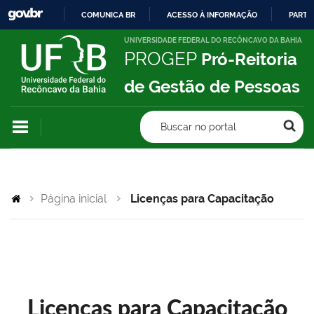
COMUNICA BR
ACESSO À INFORMAÇÃO
PARTI
IR
UNIVERSIDADE FEDERAL DO RECÔNCAVO DA BAHIA
PROGEP
Pró-Reitoria
PARA
O
de Gestão de Pessoas
CONTEÚDO
Buscar no portal
Página inicial
Licenças para Capacitação
Licenças para Capacitação