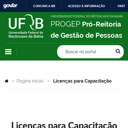
COMUNICA BR
ACESSO À INFORMAÇÃO
PARTI
IR
UNIVERSIDADE FEDERAL DO RECÔNCAVO DA BAHIA
PROGEP
Pró-Reitoria
PARA
O
de Gestão de Pessoas
CONTEÚDO
Buscar no portal
Página inicial
Licenças para Capacitação
Licenças para Capacitação