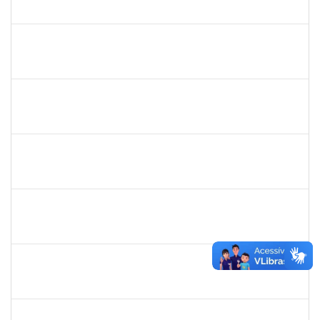
23007.00003524/2022-71
02/05/2022
31/07/2022
Concluído
1557750
NANCI SILVA SANTOS
Técnico
23007.00003734/2022-27
02/05/2022
31/05/2022
Concluído
1998214
TAIANA DE ARAUJO CONCEICAO
Técnico
23007.00004082/2022-40
02/05/2022
01/08/2022
Concluído
2175057
EDVALDO DE SOUZA ANDRADE
Técnico
23007.00007819/2022-21
02/05/2022
10/06/2022
Concluído
1838316
ANA CAROLINA SANTANA E SANTANA SANTOS
Técnico
23007.00007623/2022-75
02/05/2022
31/07/2022
Concluído
2260515
FAGNER DOS SANTOS FERNANDES
Técnico
23007.00001325/2022-80
25/04/2022
24/05/2022
Concluído
1542424