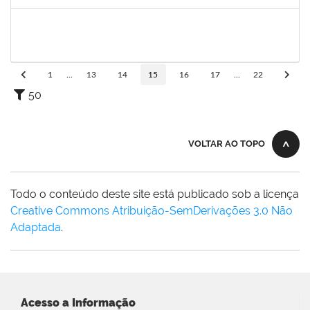
Concluído
1753693
SABRINA CARVALHO MACHADO
Técnico
23007.00021545/2021-59
01/12/2021
29/01/2022
Concluído
1
...
13
14
15
16
17
...
22
50
VOLTAR AO TOPO
Todo o conteúdo deste site está publicado sob a licença
Creative Commons Atribuição-SemDerivações 3.0 Não
Adaptada
.
Acesso a Informação