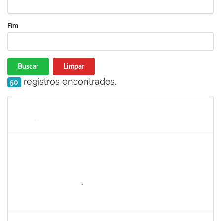
Fim
Buscar
Limpar
registros encontrados.
50
Matrícula
Nome
Cargo
Processo
Início
Fim
Status
2257598
RAPHAEL LIMA COSTA
Técnico
23007.00019414/2022-72
05/09/2022
30/09/2022
Concluído
1646958
SILVANA BATISTA GAÍNO
Docente
23007.00018249/2022-02
05/09/2022
30/11/2022
Concluído