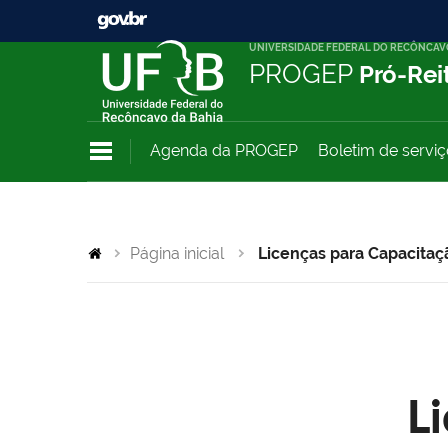
UNIVERSIDADE FEDERAL DO RECÔNCAV
PROGEP
Pró-Rei
Agenda da PROGEP
Boletim de servi
Página inicial
Licenças para Capacitaç
L