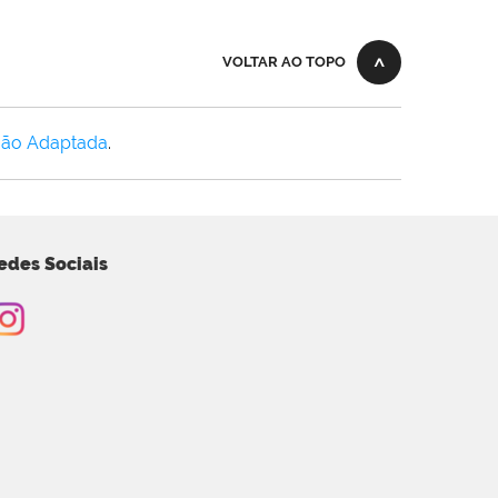
VOLTAR AO TOPO
Não Adaptada
.
edes Sociais