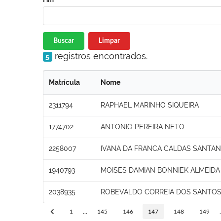
Buscar
Limpar
registros encontrados.
5
Matrícula
Nome
2311794
RAPHAEL MARINHO SIQUEIRA
1774702
ANTONIO PEREIRA NETO
2258007
IVANA DA FRANCA CALDAS SANTA
1940793
MOISES DAMIAN BONNIEK ALMEIDA
2038935
ROBEVALDO CORREIA DOS SANTO
1
...
145
146
147
148
149
.