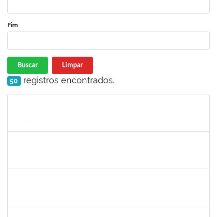
Fim
Buscar
Limpar
registros encontrados.
50
Matrícula
Nome
Cargo
Processo
Início
Fim
Status
2160310
PAULO RICARDO XAVIER ALMEIDA
Técnico
23007.00009141/2024-17
01/07/2024
25/07/2024
Concluído
MARIA HELENA AMARAL MARTINS DANTAS DA CRUZ
Técnico
23007.00005822/2024-02
01/05/2024
29/07/2024
Concluído