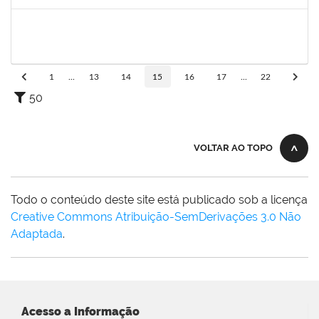
Concluído
1759761
FREDERICO JUNIOR GOMES DA SILVEIRA
Técnico
23007.00029816/2023-30
16/09/2024
30/10/2024
Concluído
1
...
13
14
15
16
17
...
22
50
VOLTAR AO TOPO
Todo o conteúdo deste site está publicado sob a licença
Creative Commons Atribuição-SemDerivações 3.0 Não
Adaptada
.
Acesso a Informação