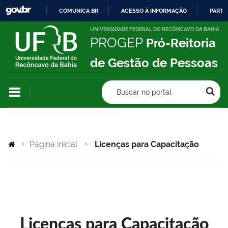
COMUNICA BR
ACESSO À INFORMAÇÃO
PARTI
IR
UNIVERSIDADE FEDERAL DO RECÔNCAVO DA BAHIA
PROGEP
Pró-Reitoria
PARA
O
de Gestão de Pessoas
CONTEÚDO
Buscar no portal
Página inicial
Licenças para Capacitação
Licenças para Capacitação