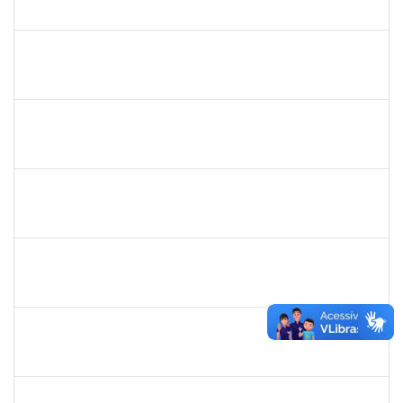
23007.00011465/2024-28
02/08/2024
30/09/2024
Concluído
2240081
MARIANA MARTINS DE MEIRELES
Docente
23007.00009142/2024-87
03/07/2024
30/09/2024
Concluído
1569105
CYNTIA ARAUJO NOGUEIRA
Docente
23007.00006406/2024-45
01/07/2024
30/09/2024
Concluído
1836241
RODRIGO FERNANDES CUNHA
Técnico
23007.00011620/2024-14
02/09/2024
01/10/2024
Concluído
2761255
KAROLINE NUNES DA GAMA SOUZA
Técnico
23007.00026568/2023-38
02/09/2024
01/10/2024
Concluído
1717024
NILSON ANTONIO FERREIRA ROSEIRA
Docente
23007.00006534/2024-81
04/07/2024
01/10/2024
Concluído
1715663