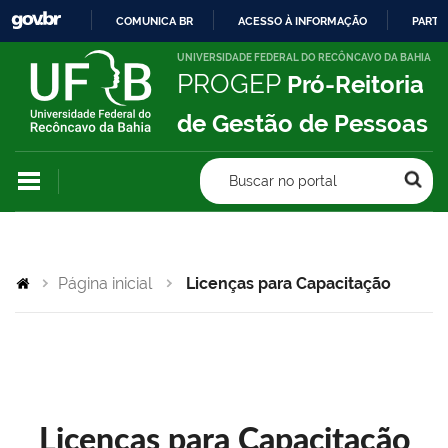
COMUNICA BR
ACESSO À INFORMAÇÃO
PARTI
IR
UNIVERSIDADE FEDERAL DO RECÔNCAVO DA BAHIA
PROGEP
Pró-Reitoria
PARA
O
de Gestão de Pessoas
CONTEÚDO
Buscar no portal
Página inicial
Licenças para Capacitação
Licenças para Capacitação