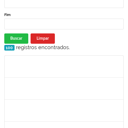
Fim
Buscar
Limpar
registros encontrados.
100
Matrícula
Nome
Cargo
Processo
Início
Fim
Status
1751386
DANIEL FADIGAS MORENO
Técnico
23007.00013266/2022-04
15/08/2022
29/08/2022
Concluído
2257892
MOARI CASTRO RAMOS DE OLIVEIRA ALFREDO
Técnico
23007.00011476/2022-28
10/08/2022
08/11/2022
Concluído