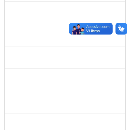
2257464
LUIZ ANTONIO CONCEICAO DE CARVALHO
Técnico
23007.00004583/2022-93
12/04/2022
10/07/2022
Concluído
1578303
SIMEA AZEVEDO BRITO BORGES
Técnico
23007.00009966/2022-58
01/06/2022
30/06/2022
Concluído
2164042
CLAUDIANA BOMFIM DE ALMEIDA SANTOS
Técnico
23007.00010352/2022-15
30/05/2022
30/06/2022
Concluído
1046848
ROSILDA SANTANA DOS SANTOS
Técnico
23007.00004577/2022-61
01/04/2022
29/06/2022
Concluído
1654404
VICTOR AGUIAR SALES
Técnico
23007.00000852/2022-47
15/03/2022
13/06/2022
Concluído
1557623
VALDEMIR SANTANA DA PAZ
Técnico
23007.00000095/2022-19
14/03/2022