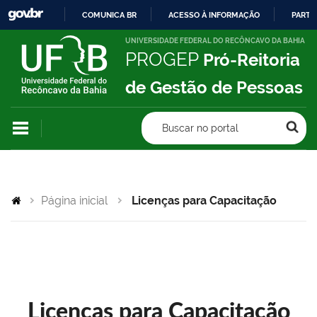
COMUNICA BR
ACESSO À INFORMAÇÃO
PARTI
IR
UNIVERSIDADE FEDERAL DO RECÔNCAVO DA BAHIA
PROGEP
Pró-Reitoria
PARA
O
de Gestão de Pessoas
CONTEÚDO
Buscar no portal
Página inicial
Licenças para Capacitação
Licenças para Capacitação