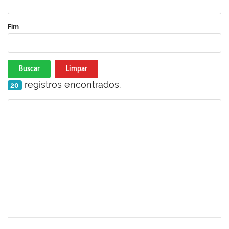
Fim
Buscar
Limpar
registros encontrados.
20
Matrícula
Nome
Cargo
Processo
Início
Fim
Status
2311794
RAPHAEL MARINHO SIQUEIRA
Técnico
23007.00016543/2022-86
01/09/2022
28/09/2022
Concluído
2258007
IVANA DA FRANCA CALDAS SANTANA
Técnico
23007.00012149/2022-93
29/08/2022
14/09/2022
Concluído