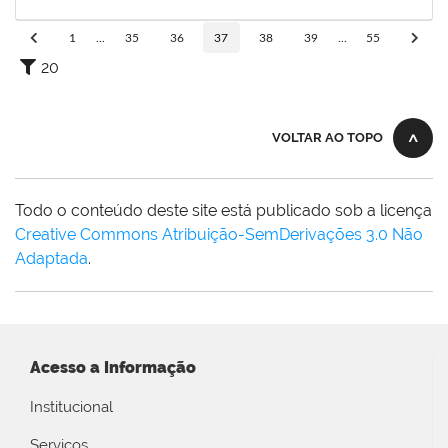
11/06/2022
Concluído
1
...
35
36
37
38
39
...
55
20
VOLTAR AO TOPO
Todo o conteúdo deste site está publicado sob a licença
Creative Commons Atribuição-SemDerivações 3.0 Não
Adaptada
.
Acesso a Informação
Institucional
Serviços