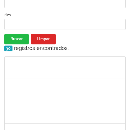
Fim
Buscar
Limpar
registros encontrados.
30
Matrícula
Nome
Cargo
Processo
Início
Fim
Status
1751386
DANIEL FADIGAS MORENO
Técnico
23007.00013266/2022-04
15/08/2022
29/08/2022
Concluído
2257892
MOARI CASTRO RAMOS DE OLIVEIRA ALFREDO
Técnico
23007.00011476/2022-28
10/08/2022
08/11/2022
Concluído