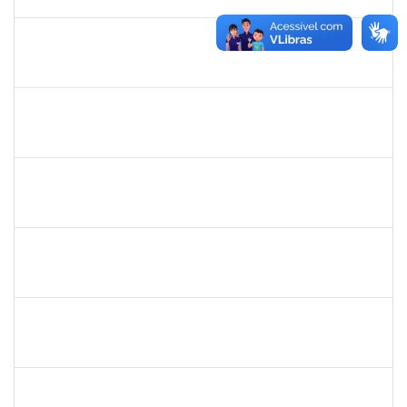
31/07/2022
Concluído
2260515
FAGNER DOS SANTOS FERNANDES
Técnico
23007.00001325/2022-80
25/04/2022
24/05/2022
Concluído
1542424
FERNANDA DE FREITAS VIRGINIO NUNES
Docente
23007.00002652/2022-44
18/04/2022
06/05/2022
Concluído
1918559
RAMONA GARCIA SOUZA DOMINGUEZ
Docente
23007.00028070/2021-36
13/04/2022
11/07/2022
Concluído
2311794
RAPHAEL MARINHO SIQUEIRA
Técnico
23007.00007224/2022-81
13/04/2022
12/05/2022
Concluído
2257464
LUIZ ANTONIO CONCEICAO DE CARVALHO
Técnico
23007.00004583/2022-93
12/04/2022
10/07/2022
Concluído
1046848
ROSILDA SANTANA DOS SANTOS
Técnico