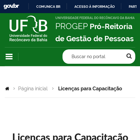
COMUNICA BR
ACESSO À INFORMAÇÃO
PARTI
IR
UNIVERSIDADE FEDERAL DO RECÔNCAVO DA BAHIA
PROGEP
Pró-Reitoria
PARA
O
de Gestão de Pessoas
CONTEÚDO
Buscar no portal
Página inicial
Licenças para Capacitação
Licenças para Capacitação