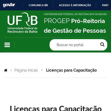
COMUNICA BR
ACESSO À INFORMAÇÃO
PARTI
IR
UNIVERSIDADE FEDERAL DO RECÔNCAVO DA BAHIA
PROGEP
Pró-Reitoria
PARA
O
de Gestão de Pessoas
CONTEÚDO
Buscar no portal
Página inicial
Licenças para Capacitação
Licenças para Capacitação