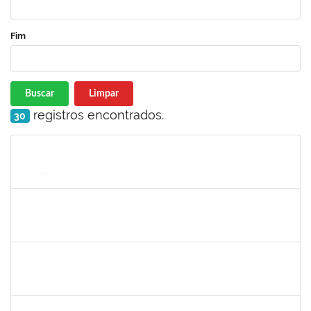
Fim
Buscar
Limpar
registros encontrados.
30
Matrícula
Nome
Cargo
Processo
Início
Fim
Status
1761039
ANDRE LUIZ VALVERDE DE CARVALHO
Técnico
23007.00031667/2023-08
25/06/2024
23/08/2024
Concluído
1760178
ISMAEL JACOB DAL ZOT JUNIOR
Técnico
23007.00006466/2024-74
29/07/2024
28/08/2024
Concluído