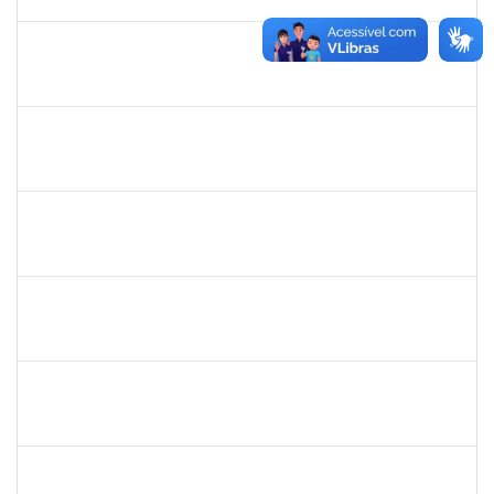
01/10/2024
Concluído
1717024
NILSON ANTONIO FERREIRA ROSEIRA
Docente
23007.00006534/2024-81
04/07/2024
01/10/2024
Concluído
1715663
HERICA LENE OLIVEIRA BRITO
Docente
23007.00003050/2024-59
03/07/2024
01/10/2024
Concluído
1161610
GIULIANA D'EL REI DE SA KAUARK
Docente
23007.00008060/2024-07
03/07/2024
03/10/2024
Concluído
2258007
IVANA DA FRANCA CALDAS SANTANA
Técnico
23007.00008587/2024-37
16/09/2024
04/10/2024
Concluído
1945088
MOISES ARAUJO LIMA
Técnico
23007.00011181/2024-33
09/09/2024
08/10/2024
Concluído
1733433
LUANA SOUZA SILVEIRA
Técnico