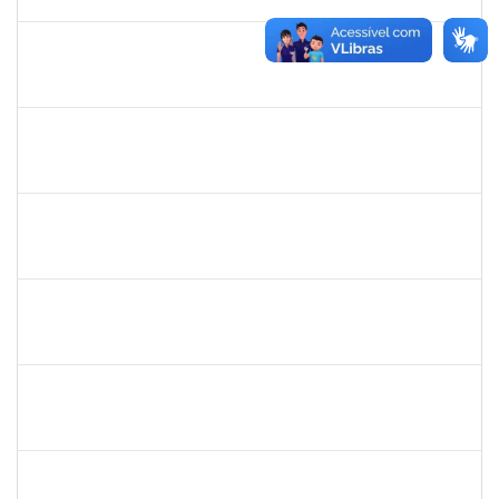
10/07/2022
Concluído
1046848
ROSILDA SANTANA DOS SANTOS
Técnico
23007.00004577/2022-61
01/04/2022
29/06/2022
Concluído
1654404
VICTOR AGUIAR SALES
Técnico
23007.00000852/2022-47
15/03/2022
13/06/2022
Concluído
2323935
DELMA FERREIRA DE OLIVEIRA
Técnico
23007.00002329/2022-35
14/03/2022
28/03/2022
Concluído
1557623
VALDEMIR SANTANA DA PAZ
Técnico
23007.00000095/2022-19
14/03/2022
11/06/2022
Concluído
1989914
FABIO JESUS DOS SANTOS
Técnico
23007.00000815/2022-76
08/03/2022
05/06/2022
Concluído
1751386
DANIEL FADIGAS MORENO
Técnico