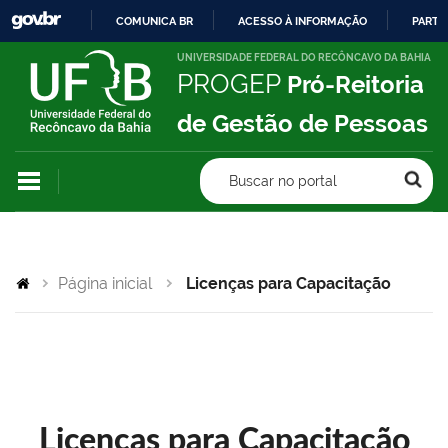
COMUNICA BR
ACESSO À INFORMAÇÃO
PARTI
IR
UNIVERSIDADE FEDERAL DO RECÔNCAVO DA BAHIA
PROGEP
Pró-Reitoria
PARA
O
de Gestão de Pessoas
CONTEÚDO
Buscar no portal
Página inicial
Licenças para Capacitação
Licenças para Capacitação