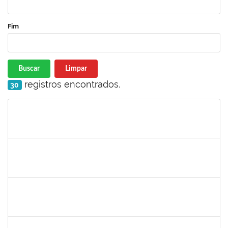
Fim
Buscar
Limpar
registros encontrados.
30
Matrícula
Nome
Cargo
Processo
Início
Fim
Status
1757052
GEYSA BRITO NASCIMENTO
Técnico
23007.00005520/2022-14
04/07/2022
30/09/2022
Concluído
1760100
CARLANE COSTA DIAS FEITOSA
Técnico
23007.00007215/2022-33
27/06/2022
11/07/2022
Concluído