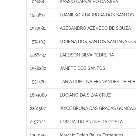
1026881
KASSIO CARVALHO DA SILVA
1553817
DJANILSON BARBOSA DOS SANTOS
1970981
AGESANDRO AZEVEDO DE SOUZA
1574103
LORENA DOS SANTOS SANTANA CO
2266437
LAEDSON SILVA PEDREIRA
1558280
JANETE DOS SANTOS
1551476
TANIA CRISTINA FERNANDES DE FRE
1894080
LUCIANO DA SILVA CRUZ
2261567
JOICE BRUNA DAS GRACAS GONCAL
2157022
ROMUALDO ANDRÉ DA COSTA
1303159
Marcilio Delan Baliza Fernandes