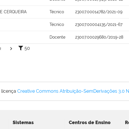
A E CERQUEIRA
Técnico
23007.00014782/2021-09
Técnico
23007.00004135/2021-67
Docente
23007.00029680/2019-28
50
2
 licença
Creative Commons Atribuição-SemDerivações 3.0 
Sistemas
Centros de Ensino
R