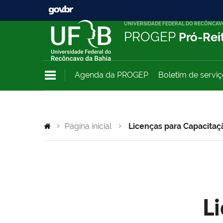
UNIVERSIDADE FEDERAL DO RECÔNCAV
PROGEP
Pró-Rei
Agenda da PROGEP
Boletim de servi
Página inicial
Licenças para Capacitaç
L