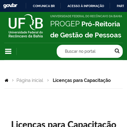
COMUNICA BR
ACESSO À INFORMAÇÃO
PARTI
IR
UNIVERSIDADE FEDERAL DO RECÔNCAVO DA BAHIA
PROGEP
Pró-Reitoria
PARA
O
de Gestão de Pessoas
CONTEÚDO
Buscar no portal
Página inicial
Licenças para Capacitação
Licenças para Capacitação