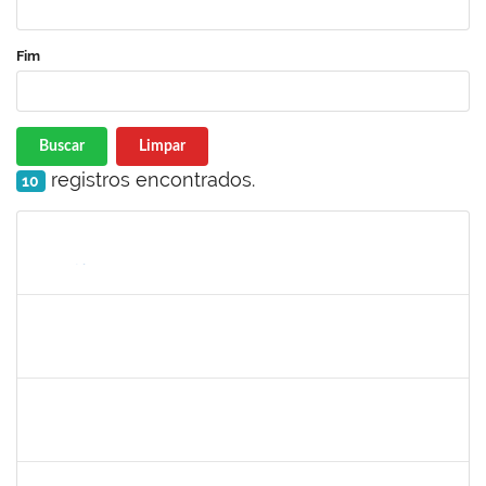
Fim
Buscar
Limpar
registros encontrados.
10
Matrícula
Nome
Cargo
Processo
Início
Fim
Status
1891201
JORGE LUIZ CUNHA CARDOSO FILHO
Docente
23007.00001137/2022-15
30/05/2022
31/07/2022
Concluído
2164042
CLAUDIANA BOMFIM DE ALMEIDA SANTOS
Técnico
23007.00010352/2022-15
30/05/2022
30/06/2022
Concluído