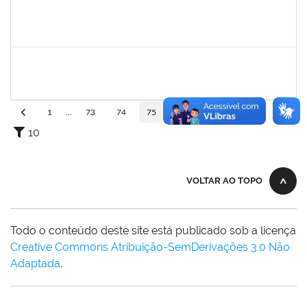
2175057
EDVALDO DE SOUZA ANDRADE
Técnico
23007.00007819/2022-21
02/05/2022
10/06/2022
Concluído
1838316
ANA CAROLINA SANTANA E SANTANA SANTOS
Técnico
23007.00007623/2022-75
02/05/2022
31/07/2022
Concluído
1
...
73
74
75
76
77
...
110
10
VOLTAR AO TOPO
Todo o conteúdo deste site está publicado sob a licença
Creative Commons Atribuição-SemDerivações 3.0 Não
Adaptada
.