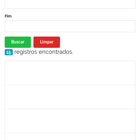
Fim
Buscar
Limpar
registros encontrados.
15
Matrícula
Nome
Cargo
Processo
Início
Fim
Status
1753931
ANDERSON MAIA MEIRA
Técnico
23007.00010288/2022-94
30/05/2022
30/08/2022
Concluído
2026459
SANDRINE DA SILVA SOUZA
Técnico
23007.00010233/2023-24
24/05/2022
25/06/2023
Concluído