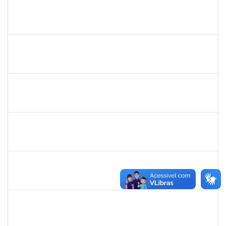
2260515
FAGNER DOS SANTOS FERNANDES
Técnico
23007.00001325/2022-80
25/04/2022
24/05/2022
Concluído
1542424
FERNANDA DE FREITAS VIRGINIO NUNES
Docente
23007.00002652/2022-44
18/04/2022
06/05/2022
Concluído
1918559
RAMONA GARCIA SOUZA DOMINGUEZ
Docente
23007.00028070/2021-36
13/04/2022
11/07/2022
Concluído
2311794
RAPHAEL MARINHO SIQUEIRA
Técnico
23007.00007224/2022-81
13/04/2022
12/05/2022
Concluído
2257464
LUIZ ANTONIO CONCEICAO DE CARVALHO
Técnico
23007.00004583/2022-93
12/04/2022
10/07/2022
Concluído
1046848
ROSILDA SANTANA DOS SANTOS
Técnico
23007.00004577/2022-61
01/04/2022
29/06/2022
Concluído