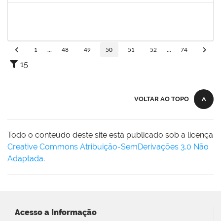
1654404
VICTOR AGUIAR SALES
Técnico
23007.00000852/2022-47
15/03/2022
13/06/2022
Concluído
1
...
48
49
50
51
52
...
74
15
VOLTAR AO TOPO
Todo o conteúdo deste site está publicado sob a licença
Creative Commons Atribuição-SemDerivações 3.0 Não
Adaptada
.
Acesso a Informação