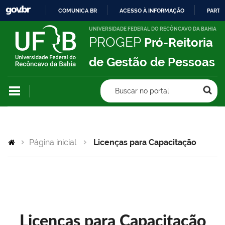
COMUNICA BR
ACESSO À INFORMAÇÃO
PARTI
IR
UNIVERSIDADE FEDERAL DO RECÔNCAVO DA BAHIA
PROGEP
Pró-Reitoria
PARA
O
de Gestão de Pessoas
CONTEÚDO
Buscar no portal
Página inicial
Licenças para Capacitação
Licenças para Capacitação