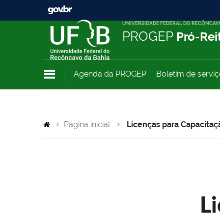
UNIVERSIDADE FEDERAL DO RECÔNCAV
PROGEP
Pró-Rei
Agenda da PROGEP
Boletim de servi
Página inicial
Licenças para Capacitaç
L