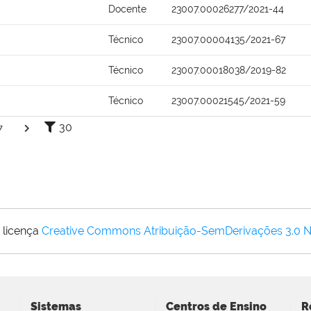
Docente
23007.00026277/2021-44
Técnico
23007.00004135/2021-67
Técnico
23007.00018038/2019-82
Técnico
23007.00021545/2021-59
30
7
 licença
Creative Commons Atribuição-SemDerivações 3.0 
Sistemas
Centros de Ensino
R