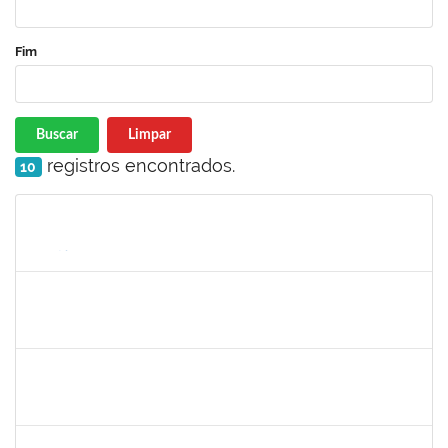
Fim
Buscar
Limpar
registros encontrados.
10
Matrícula
Nome
Cargo
Processo
Início
Fim
Status
1062443
REBECCA DA SILVA ANDRADE
Docente
23007.00009392/2025-27
16/10/2025
14/12/2025
Concluído
2257947
MARIA FERNANDA ARCANJO DE ALMEIDA
Técnico
23007.00011722/2025-70
16/09/2025
14/12/2025
Concluído