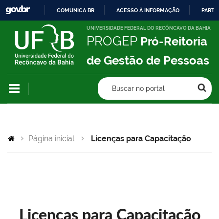
COMUNICA BR
ACESSO À INFORMAÇÃO
PARTI
IR
UNIVERSIDADE FEDERAL DO RECÔNCAVO DA BAHIA
PROGEP
Pró-Reitoria
PARA
O
de Gestão de Pessoas
CONTEÚDO
Buscar no portal
Página inicial
Licenças para Capacitação
Licenças para Capacitação