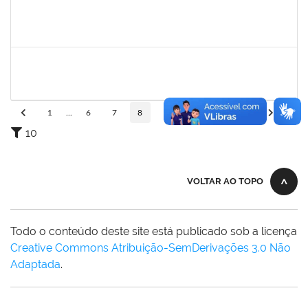
1757479
SUZANA MOURA MAIA
Docente
23007.00013828/2025-50
08/09/2025
06/12/2025
Concluído
287121
AIDA CELESTE SILVEIRA MAIA
Técnico
23007.00016902/2025-84
20/11/2025
05/12/2025
Concluído
1
...
6
7
8
9
10
...
110
10
VOLTAR AO TOPO
Todo o conteúdo deste site está publicado sob a licença
Creative Commons Atribuição-SemDerivações 3.0 Não
Adaptada
.