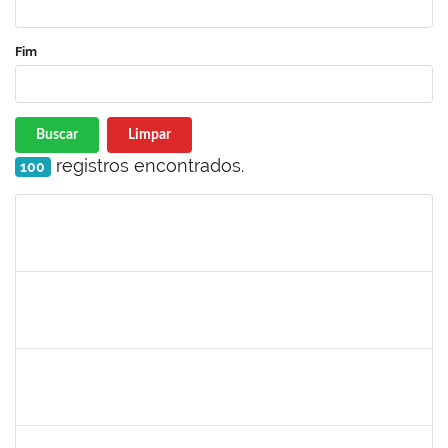
Fim
Buscar
Limpar
registros encontrados.
100
Matrícula
Nome
Cargo
Processo
Início
Fim
Status
1717557
TATIANA POLLIANA PINTO DE LIMA
Docente
23007.00016726/2025-83
01/10/2025
29/12/2025
Concluído
1980987
ANA VALECIA ARAUJO RIBEIRO BRISSOT
Docente
23007.00018319/2025-43
01/10/2025
03/11/2025
Concluído