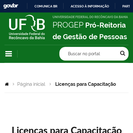
COMUNICA BR
ACESSO À INFORMAÇÃO
PARTI
IR
UNIVERSIDADE FEDERAL DO RECÔNCAVO DA BAHIA
PROGEP
Pró-Reitoria
PARA
O
de Gestão de Pessoas
CONTEÚDO
Buscar no portal
Página inicial
Licenças para Capacitação
Licenças para Capacitação