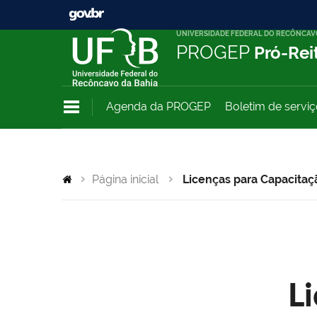
UNIVERSIDADE FEDERAL DO RECÔNCAV
PROGEP
Pró-Rei
Agenda da PROGEP
Boletim de servi
Página inicial
Licenças para Capacitaç
L