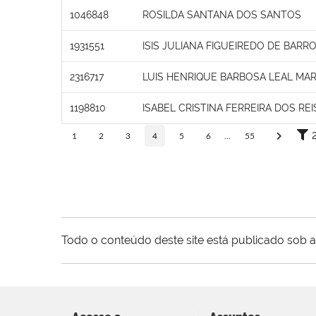
1046848
ROSILDA SANTANA DOS SANTOS
1931551
ISIS JULIANA FIGUEIREDO DE BARR
2316717
LUIS HENRIQUE BARBOSA LEAL M
1198810
ISABEL CRISTINA FERREIRA DOS REI
1
2
3
4
5
6
...
55
Todo o conteúdo deste site está publicado sob a