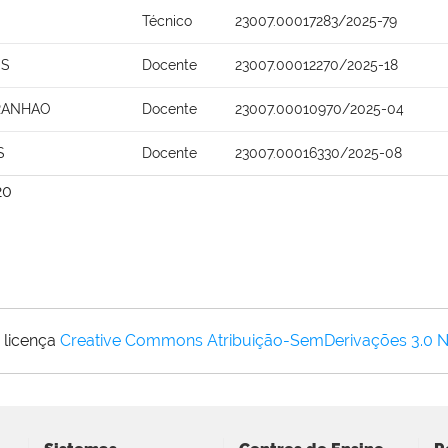
Técnico
23007.00017283/2025-79
OS
Docente
23007.00012270/2025-18
ARANHAO
Docente
23007.00010970/2025-04
S
Docente
23007.00016330/2025-08
20
 licença
Creative Commons Atribuição-SemDerivações 3.0 