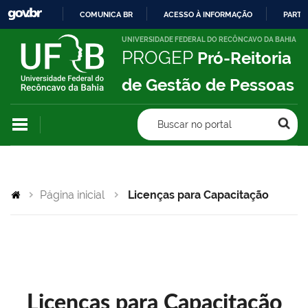
COMUNICA BR
ACESSO À INFORMAÇÃO
PARTI
IR
UNIVERSIDADE FEDERAL DO RECÔNCAVO DA BAHIA
PROGEP
Pró-Reitoria
PARA
O
de Gestão de Pessoas
CONTEÚDO
Buscar no portal
Página inicial
Licenças para Capacitação
Licenças para Capacitação