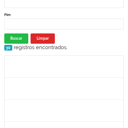
Fim
Buscar
Limpar
registros encontrados.
30
Matrícula
Nome
Cargo
Processo
Início
Fim
Status
1717557
TATIANA POLLIANA PINTO DE LIMA
Docente
23007.00016726/2025-83
01/10/2025
29/12/2025
Concluído
1980987
ANA VALECIA ARAUJO RIBEIRO BRISSOT
Docente
23007.00018319/2025-43
01/10/2025
03/11/2025
Concluído