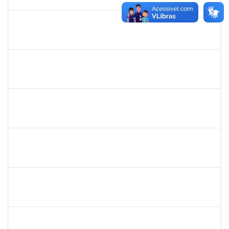
12/12/2025
Concluído
1198810
ISABEL CRISTINA FERREIRA DOS REIS
Docente
23007.00016330/2025-08
15/09/2025
12/12/2025
Concluído
1945088
MOISES ARAUJO LIMA
Técnico
23007.00014098/2025-35
11/09/2025
10/10/2025
Concluído
1757479
SUZANA MOURA MAIA
Docente
23007.00013828/2025-50
08/09/2025
06/12/2025
Concluído
1224985
EMANUELE OLIVEIRA RIBEIRO RODRIGUES
Técnico
23007.00012444/2025-73
08/09/2025
07/12/2025
Concluído
1591709
CELESTE DA SILVA SANTOS
Técnico
23007.00017288/2025-41
08/09/2025
05/10/2025
Concluído
287121
AIDA CELESTE SILVEIRA MAIA
Técnico