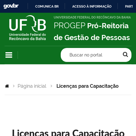
COMUNICA BR
ACESSO À INFORMAÇÃO
PARTI
IR
UNIVERSIDADE FEDERAL DO RECÔNCAVO DA BAHIA
PROGEP
Pró-Reitoria
PARA
O
de Gestão de Pessoas
CONTEÚDO
Buscar no portal
Página inicial
Licenças para Capacitação
Licenças para Capacitação