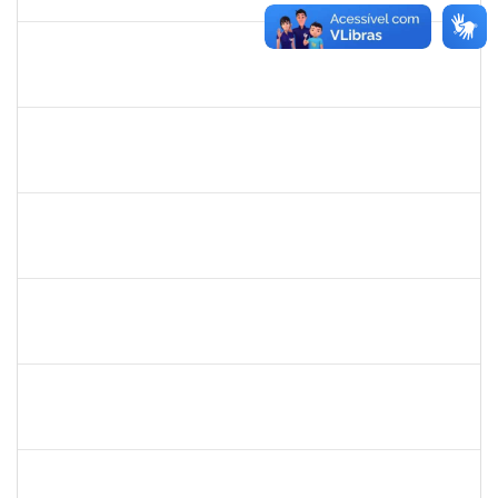
12/12/2025
Concluído
1198810
ISABEL CRISTINA FERREIRA DOS REIS
Docente
23007.00016330/2025-08
15/09/2025
12/12/2025
Concluído
1945088
MOISES ARAUJO LIMA
Técnico
23007.00014098/2025-35
11/09/2025
10/10/2025
Concluído
1757479
SUZANA MOURA MAIA
Docente
23007.00013828/2025-50
08/09/2025
06/12/2025
Concluído
1224985
EMANUELE OLIVEIRA RIBEIRO RODRIGUES
Técnico
23007.00012444/2025-73
08/09/2025
07/12/2025
Concluído
1591709
CELESTE DA SILVA SANTOS
Técnico
23007.00017288/2025-41
08/09/2025
05/10/2025
Concluído
287121
AIDA CELESTE SILVEIRA MAIA
Técnico