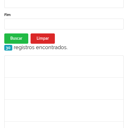
Fim
Buscar
Limpar
registros encontrados.
30
Matrícula
Nome
Cargo
Processo
Início
Fim
Status
1717557
TATIANA POLLIANA PINTO DE LIMA
Docente
23007.00016726/2025-83
01/10/2025
29/12/2025
Concluído
1980987
ANA VALECIA ARAUJO RIBEIRO BRISSOT
Docente
23007.00018319/2025-43
01/10/2025
03/11/2025
Concluído