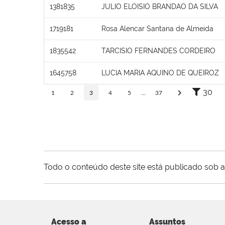
1381835
JULIO ELOISIO BRANDAO DA SILVA
1719181
Rosa Alencar Santana de Almeida
1835542
TARCISIO FERNANDES CORDEIRO
1645758
LUCIA MARIA AQUINO DE QUEIROZ
30
1
2
3
4
5
...
37
Todo o conteúdo deste site está publicado sob a
Acesso a
Assuntos