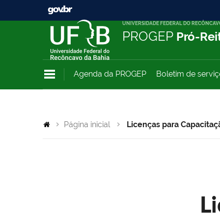
UNIVERSIDADE FEDERAL DO RECÔNCAV
PROGEP
Pró-Rei
Agenda da PROGEP
Boletim de servi
Página inicial
Licenças para Capacitaç
L