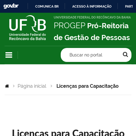
COMUNICA BR
ACESSO À INFORMAÇÃO
PARTI
IR
UNIVERSIDADE FEDERAL DO RECÔNCAVO DA BAHIA
PROGEP
Pró-Reitoria
PARA
O
de Gestão de Pessoas
CONTEÚDO
Buscar no portal
Página inicial
Licenças para Capacitação
Licenças para Capacitação