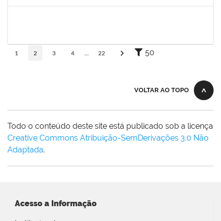
Concluído
1730935
TIAGO FERNANDES DE ATHAYDE NOVAES
Técnico
23007.00010561/2025-86
04/08/2025
02/09/2025
Concluído
50
1
2
3
4
...
22
VOLTAR AO TOPO
Todo o conteúdo deste site está publicado sob a licença
Creative Commons Atribuição-SemDerivações 3.0 Não
Adaptada
.
Acesso a Informação