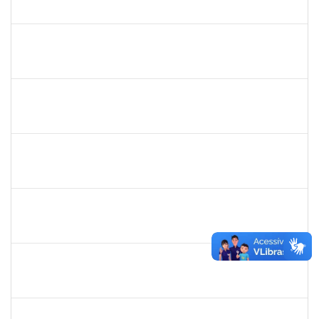
23007.00016902/2025-84
04/09/2025
19/09/2025
Concluído
1381835
JULIO ELOISIO BRANDAO DA SILVA
Docente
23007.00008877/2025-61
02/09/2025
30/11/2025
Concluído
1719181
Rosa Alencar Santana de Almeida
Docente
23007.00012036/2025-31
02/09/2025
30/11/2025
Concluído
1835542
TARCISIO FERNANDES CORDEIRO
Docente
23007.00004631/2025-49
02/09/2025
30/11/2025
Concluído
1645758
LUCIA MARIA AQUINO DE QUEIROZ
Docente
23007.00010474/2025-10
02/09/2025
30/11/2025
Concluído
1381835
JULIO ELOISIO BRANDAO DA SILVA
Docente
23007.00008877/2025-61
02/09/2025
30/11/2025
Concluído
1553817