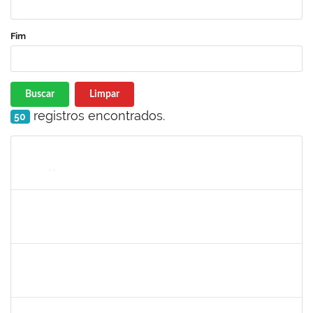
Fim
Buscar
Limpar
registros encontrados.
50
Matrícula
Nome
Cargo
Processo
Início
Fim
Status
1717557
TATIANA POLLIANA PINTO DE LIMA
Docente
23007.00016726/2025-83
01/10/2025
29/12/2025
Concluído
1980987
ANA VALECIA ARAUJO RIBEIRO BRISSOT
Docente
23007.00018319/2025-43
01/10/2025
03/11/2025
Concluído