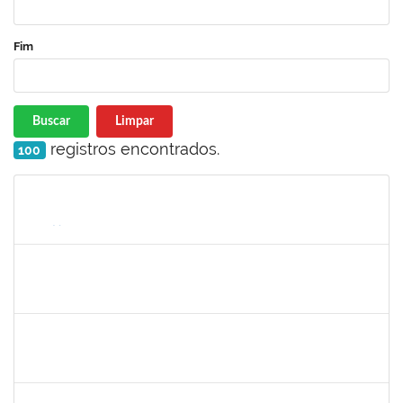
Fim
Buscar
Limpar
registros encontrados.
100
Matrícula
Nome
Cargo
Processo
Início
Fim
Status
2261047
THAIA CONCEICAO PORTO
Técnico
23007.00011942/2024-50
26/08/2024
24/09/2024
Concluído
1157103
JOSEANE DA CONCEICAO PEREIRA COSTA
Técnico
23007.00014851/2024-77
29/08/2024
27/09/2024
Concluído