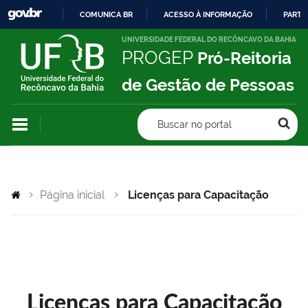
COMUNICA BR
ACESSO À INFORMAÇÃO
PARTI
IR
UNIVERSIDADE FEDERAL DO RECÔNCAVO DA BAHIA
PROGEP
Pró-Reitoria
PARA
O
de Gestão de Pessoas
CONTEÚDO
Buscar no portal
Página inicial
Licenças para Capacitação
Licenças para Capacitação