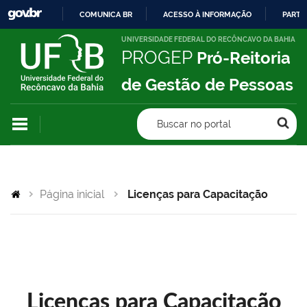
COMUNICA BR
ACESSO À INFORMAÇÃO
PARTI
IR
UNIVERSIDADE FEDERAL DO RECÔNCAVO DA BAHIA
PROGEP
Pró-Reitoria
PARA
O
de Gestão de Pessoas
CONTEÚDO
Buscar no portal
Página inicial
Licenças para Capacitação
Licenças para Capacitação