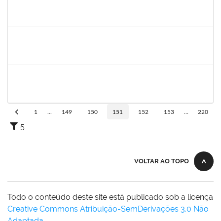
1775090
ANDRESON DE CERQUEIRA ROCHA
Técnico
23007.00006473/2024-79
01/07/2024
28/09/2024
Concluído
1775090
ANDRESON DE CERQUEIRA ROCHA
Técnico
23007.00006473/2024-79
01/07/2024
28/09/2024
Concluído
1530215
WARLEY RIBEIRO DIAS
Técnico
23007.00029206/2023-10
01/09/2024
30/09/2024
Concluído
1
...
149
150
151
152
153
...
220
5
VOLTAR AO TOPO
Todo o conteúdo deste site está publicado sob a licença
Creative Commons Atribuição-SemDerivações 3.0 Não
Adaptada
.