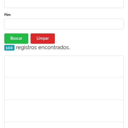
Fim
Buscar
Limpar
registros encontrados.
100
Matrícula
Nome
Cargo
Processo
Início
Fim
Status
1654404
VICTOR AGUIAR SALES
Técnico
23007.00000852/2022-47
15/03/2022
13/06/2022
Concluído
1557623
VALDEMIR SANTANA DA PAZ
Técnico
23007.00000095/2022-19
14/03/2022
11/06/2022
Concluído