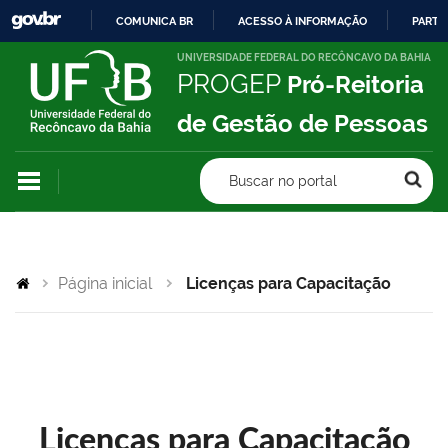
COMUNICA BR
ACESSO À INFORMAÇÃO
PARTI
IR
UNIVERSIDADE FEDERAL DO RECÔNCAVO DA BAHIA
PROGEP
Pró-Reitoria
PARA
O
de Gestão de Pessoas
CONTEÚDO
Buscar no portal
Página inicial
Licenças para Capacitação
Licenças para Capacitação