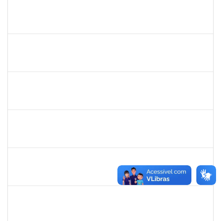
1751386
DANIEL FADIGAS MORENO
Técnico
23007.00029220/2021-26
07/03/2022
21/03/2022
Concluído
1277688
SILAS FERREIRA ALVES
Técnico
23007.00000052/2022-16
28/02/2022
25/03/2022
Concluído
1572224
MARCIA REGINA SANTOS DA SILVA
Técnico
23007.00000814/2022-06
15/02/2022
14/05/2022
Concluído
2259128
MARCEL SILVA LEMOS
Técnico
23007.00000854/2022-90
07/02/2022
07/05/2022
Concluído
1496679
VALERIA MACEDO ALMEIDA CAMILO
Docente
23007.00026175/2021-82
15/01/2022
14/04/2022
Concluído
1559816
SERGIO ANUNCIACAO ROCHA
Docente
23007.00000042/2022-92
08/01/2022
28/01/2022
Concluído