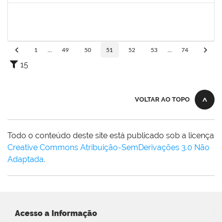
1359156
CLAUDIA FEIO DA MAIA LIMA
Docente
23007.00026277/2021-44
03/01/2022
01/02/2022
Concluído
1
...
49
50
51
52
53
...
74
15
VOLTAR AO TOPO
Todo o conteúdo deste site está publicado sob a licença
Creative Commons Atribuição-SemDerivações 3.0 Não
Adaptada
.
Acesso a Informação