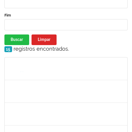
Fim
Buscar
Limpar
registros encontrados.
15
Matrícula
Nome
Cargo
Processo
Início
Fim
Status
1918559
RAMONA GARCIA SOUZA DOMINGUEZ
Docente
23007.00028070/2021-36
13/04/2022
11/07/2022
Concluído
2311794
RAPHAEL MARINHO SIQUEIRA
Técnico
23007.00007224/2022-81
13/04/2022
12/05/2022
Concluído