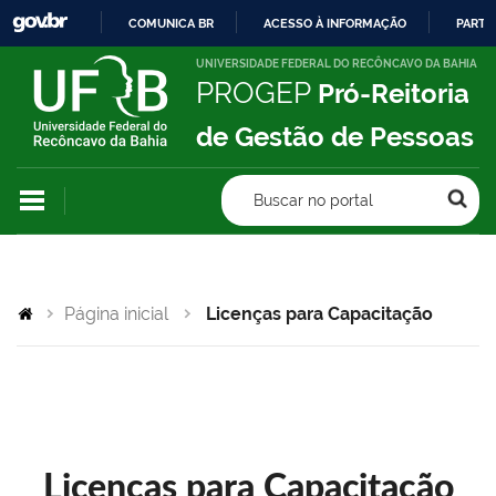
COMUNICA BR
ACESSO À INFORMAÇÃO
PARTI
IR
UNIVERSIDADE FEDERAL DO RECÔNCAVO DA BAHIA
PROGEP
Pró-Reitoria
PARA
O
de Gestão de Pessoas
CONTEÚDO
Buscar no portal
Página inicial
Licenças para Capacitação
Licenças para Capacitação