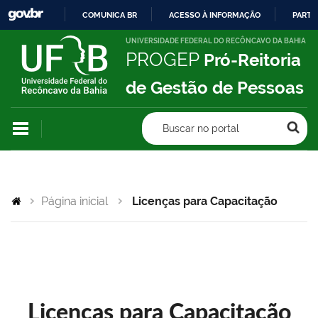
COMUNICA BR
ACESSO À INFORMAÇÃO
PARTI
IR
UNIVERSIDADE FEDERAL DO RECÔNCAVO DA BAHIA
PROGEP
Pró-Reitoria
PARA
O
de Gestão de Pessoas
CONTEÚDO
Buscar no portal
Página inicial
Licenças para Capacitação
Licenças para Capacitação