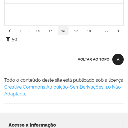
Concluído
1449978
DJENANE BRASIL DA CONCEICAO
Docente
23007.00012754/2020-60
21/09/2020
20/12/2020
Concluído
1
...
14
15
16
17
18
...
22
50
VOLTAR AO TOPO
Todo o conteúdo deste site está publicado sob a licença
Creative Commons Atribuição-SemDerivações 3.0 Não
Adaptada
.
Acesso a Informação