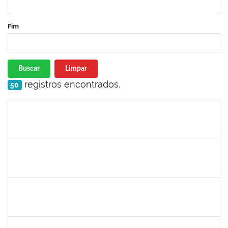
Fim
Buscar
Limpar
registros encontrados.
50
Matrícula
Nome
Cargo
Processo
Início
Fim
Status
1654404
VICTOR AGUIAR SALES
Técnico
23007.00000852/2022-47
15/03/2022
13/06/2022
Concluído
2323935
DELMA FERREIRA DE OLIVEIRA
Técnico
23007.00002329/2022-35
14/03/2022
28/03/2022
Concluído