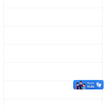
23007.00027945/2020-22
16/08/2021
13/11/2021
Concluído
1557654
KELLY GRAZIELLY DA SILVA SIQUEIRA E CERQUEIRA
Técnico
23007.00014782/2021-09
05/08/2021
04/11/2021
Concluído
1610901
LUCIANA SOUZA OLIVEIRA
Técnico
23007.00004135/2021-67
02/08/2021
31/08/2021
Concluído
1345024
ANA LUCIA MORENO AMOR
Docente
23007.00029680/2019-28
01/08/2021
29/09/2021
Concluído
1673888
ANA MARIA SILVA OLIVEIRA
Técnico
23007.011191/2020-66
19/07/2021
18/10/2021
Concluído
1277032
Renata Pitombo Cidreira
Docente
23007.00007565/2021-92
13/07/2021
13/10/2021
Concluído
1551189