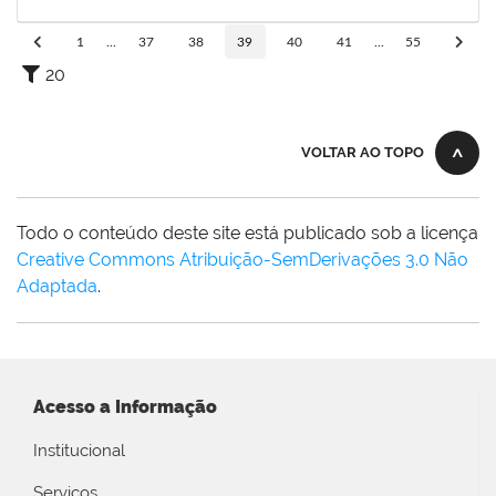
19/11/2021
Concluído
1
...
37
38
39
40
41
...
55
20
VOLTAR AO TOPO
Todo o conteúdo deste site está publicado sob a licença
Creative Commons Atribuição-SemDerivações 3.0 Não
Adaptada
.
Acesso a Informação
Institucional
Serviços