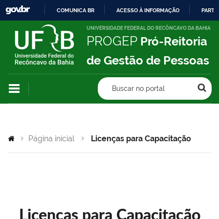
COMUNICA BR
ACESSO À INFORMAÇÃO
PARTI
IR
UNIVERSIDADE FEDERAL DO RECÔNCAVO DA BAHIA
PROGEP
Pró-Reitoria
PARA
O
de Gestão de Pessoas
CONTEÚDO
Buscar no portal
Página inicial
Licenças para Capacitação
Licenças para Capacitação