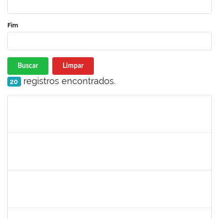
Fim
Buscar
Limpar
registros encontrados.
20
Matrícula
Nome
Cargo
Processo
Início
Fim
Status
1046848
ROSILDA SANTANA DOS SANTOS
Técnico
23007.00004577/2022-61
01/04/2022
29/06/2022
Concluído
1654404
VICTOR AGUIAR SALES
Técnico
23007.00000852/2022-47
15/03/2022
13/06/2022
Concluído