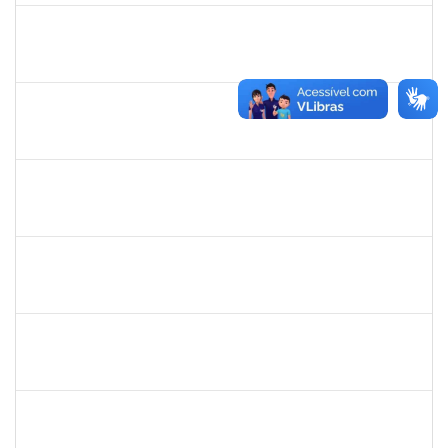
1753693
SABRINA CARVALHO MACHADO
Técnico
23007.00021545/2021-59
01/12/2021
29/01/2022
Concluído
1154456
JOSELIA ANDRADE DA SILVA
Técnico
23007.00016214/2020-51
29/11/2021
26/02/2022
Concluído
1026881
KASSIO CARVALHO DA SILVA
Técnico
23007.00015939/2021-04
09/11/2021
23/11/2021
Concluído
1553817
DJANILSON BARBOSA DOS SANTOS
Docente
23007.00017051/2021-50
01/11/2021
15/12/2021
Concluído
1970981
AGESANDRO AZEVEDO DE SOUZA
Técnico
23007.00021546/2021-32
01/11/2021
29/01/2022
Concluído
1574103
LORENA DOS SANTOS SANTANA COUTINHO
Técnico
23007.00021284/2021-25
21/10/2021