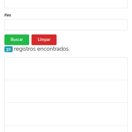
Fim
Buscar
Limpar
registros encontrados.
30
Matrícula
Nome
Cargo
Processo
Início
Fim
Status
1046848
ROSILDA SANTANA DOS SANTOS
Técnico
23007.00004577/2022-61
01/04/2022
29/06/2022
Concluído
1654404
VICTOR AGUIAR SALES
Técnico
23007.00000852/2022-47
15/03/2022
13/06/2022
Concluído