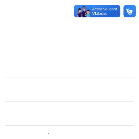
19/11/2021
Concluído
2266437
LAEDSON SILVA PEDREIRA
Técnico
23007.00006787/2021-49
04/10/2021
03/01/2022
Concluído
1558280
JANETE DOS SANTOS
Técnico
23007.00016445/2021-19
15/09/2021
14/10/2021
Concluído
1551476
TANIA CRISTINA FERNANDES DE FREITAS
Docente
23007.00014935/2021-49
14/09/2021
14/12/2021
Concluído
1894080
LUCIANO DA SILVA CRUZ
Técnico
23007.00002176/2021-95
06/09/2021
05/12/2021
Concluído
2261567
JOICE BRUNA DAS GRACAS GONCALVES
Técnico
23007.00010858/2021-33
01/09/2021
30/09/2021
Concluído
2157022
ROMUALDO ANDRÉ DA COSTA
Técnico