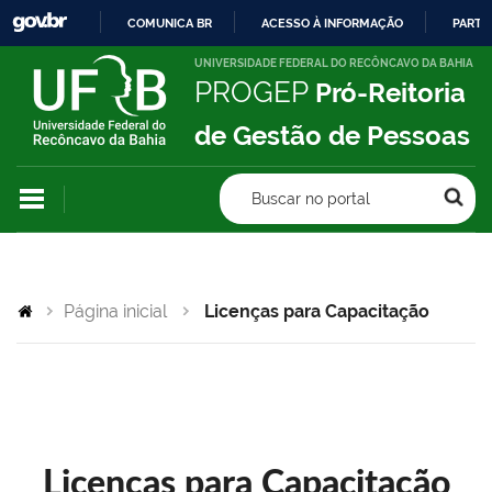
COMUNICA BR
ACESSO À INFORMAÇÃO
PARTI
IR
UNIVERSIDADE FEDERAL DO RECÔNCAVO DA BAHIA
PROGEP
Pró-Reitoria
PARA
O
de Gestão de Pessoas
CONTEÚDO
Buscar no portal
Página inicial
Licenças para Capacitação
Licenças para Capacitação