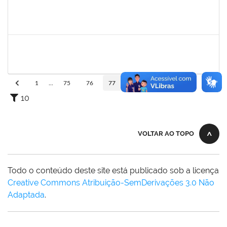
1753693
SABRINA CARVALHO MACHADO
Técnico
23007.00021545/2021-59
01/12/2021
29/01/2022
Concluído
1970981
AGESANDRO AZEVEDO DE SOUZA
Técnico
23007.00021546/2021-32
01/11/2021
29/01/2022
Concluído
1
...
75
76
77
78
79
...
110
10
VOLTAR AO TOPO
Todo o conteúdo deste site está publicado sob a licença
Creative Commons Atribuição-SemDerivações 3.0 Não
Adaptada
.