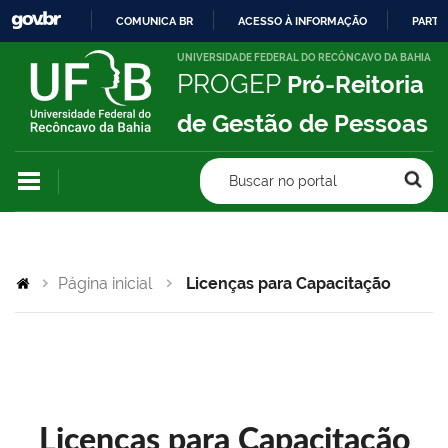
COMUNICA BR
ACESSO À INFORMAÇÃO
PARTI
IR
UNIVERSIDADE FEDERAL DO RECÔNCAVO DA BAHIA
PROGEP
Pró-Reitoria
PARA
O
de Gestão de Pessoas
CONTEÚDO
Buscar no portal
Página inicial
Licenças para Capacitação
Licenças para Capacitação