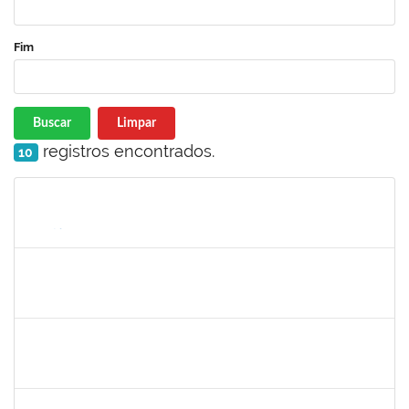
Fim
Buscar
Limpar
registros encontrados.
10
Matrícula
Nome
Cargo
Processo
Início
Fim
Status
1542424
FERNANDA DE FREITAS VIRGINIO NUNES
Docente
23007.00002652/2022-44
18/04/2022
06/05/2022
Concluído
1496679
VALERIA MACEDO ALMEIDA CAMILO
Docente
23007.00026175/2021-82
15/01/2022
14/04/2022
Concluído