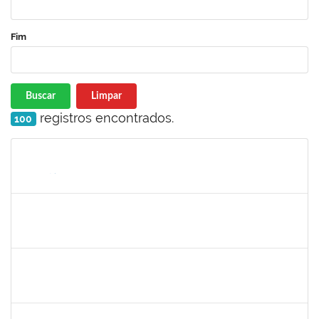
Fim
Buscar
Limpar
registros encontrados.
100
Matrícula
Nome
Cargo
Processo
Início
Fim
Status
1751386
DANIEL FADIGAS MORENO
Técnico
23007.00029220/2021-26
07/03/2022
21/03/2022
Concluído
1277688
SILAS FERREIRA ALVES
Técnico
23007.00000052/2022-16
28/02/2022
25/03/2022
Concluído