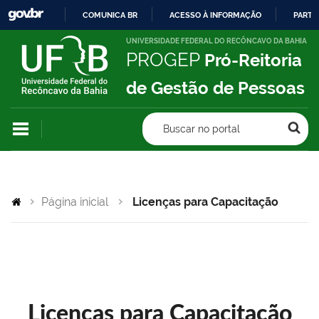
COMUNICA BR
ACESSO À INFORMAÇÃO
PARTI
IR
UNIVERSIDADE FEDERAL DO RECÔNCAVO DA BAHIA
PROGEP
Pró-Reitoria
PARA
O
de Gestão de Pessoas
CONTEÚDO
Buscar no portal
Página inicial
Licenças para Capacitação
Licenças para Capacitação