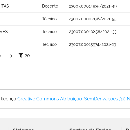
ITAS
Docente
23007.00014935/2021-49
Técnico
23007.00002176/2021-95
LVES
Técnico
23007.00010858/2021-33
Técnico
23007.00015974/2021-29
20
5
 licença
Creative Commons Atribuição-SemDerivações 3.0 