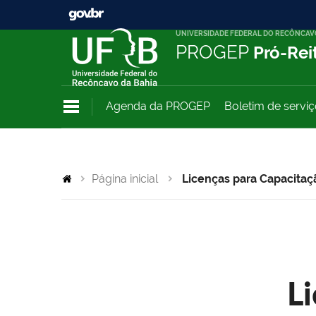
UNIVERSIDADE FEDERAL DO RECÔNCAV
PROGEP
Pró-Rei
Agenda da PROGEP
Boletim de servi
Página inicial
Licenças para Capacitaç
L