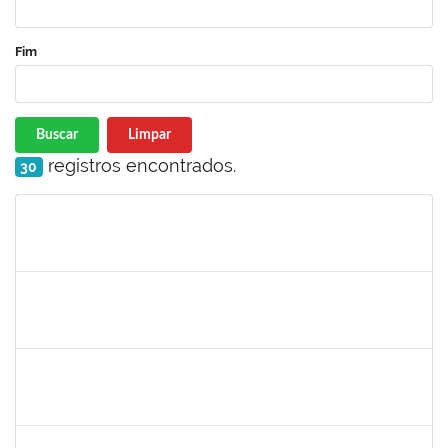
Fim
Buscar
Limpar
registros encontrados.
30
Matrícula
Nome
Cargo
Processo
Início
Fim
Status
1751386
DANIEL FADIGAS MORENO
Técnico
23007.00029220/2021-26
07/03/2022
21/03/2022
Concluído
1277688
SILAS FERREIRA ALVES
Técnico
23007.00000052/2022-16
28/02/2022
25/03/2022
Concluído