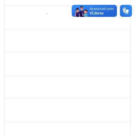
30/09/2021
Concluído
2157022
ROMUALDO ANDRÉ DA COSTA
Técnico
23007.00015974/2021-29
30/08/2021
24/09/2021
Concluído
1303159
Marcilio Delan Baliza Fernandes
Docente
23007.00027945/2020-22
16/08/2021
13/11/2021
Concluído
1557654
KELLY GRAZIELLY DA SILVA SIQUEIRA E CERQUEIRA
Técnico
23007.00014782/2021-09
05/08/2021
04/11/2021
Concluído
1610901
LUCIANA SOUZA OLIVEIRA
Técnico
23007.00004135/2021-67
02/08/2021
31/08/2021
Concluído
1345024
ANA LUCIA MORENO AMOR
Docente
23007.00029680/2019-28
01/08/2021
29/09/2021
Concluído
1673888
ANA MARIA SILVA OLIVEIRA
Técnico