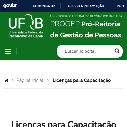
COMUNICA BR
ACESSO À INFORMAÇÃO
PARTI
IR
UNIVERSIDADE FEDERAL DO RECÔNCAVO DA BAHIA
PROGEP
Pró-Reitoria
PARA
O
de Gestão de Pessoas
CONTEÚDO
Buscar no portal
Página inicial
Licenças para Capacitação
Licenças para Capacitação