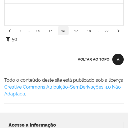
Concluído
1151118
Tereza Maria Duarte Falcon
Técnico
23007.00022210/2019-55
03/08/2020
02/11/2020
Concluído
1
...
14
15
16
17
18
...
22
50
VOLTAR AO TOPO
Todo o conteúdo deste site está publicado sob a licença
Creative Commons Atribuição-SemDerivações 3.0 Não
Adaptada
.
Acesso a Informação