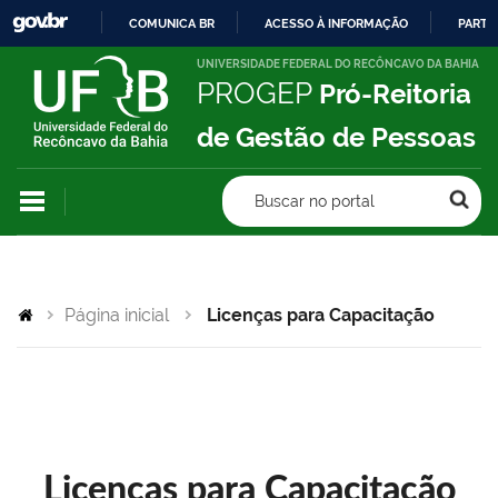
COMUNICA BR
ACESSO À INFORMAÇÃO
PARTI
IR
UNIVERSIDADE FEDERAL DO RECÔNCAVO DA BAHIA
PROGEP
Pró-Reitoria
PARA
O
de Gestão de Pessoas
CONTEÚDO
Buscar no portal
Página inicial
Licenças para Capacitação
Licenças para Capacitação