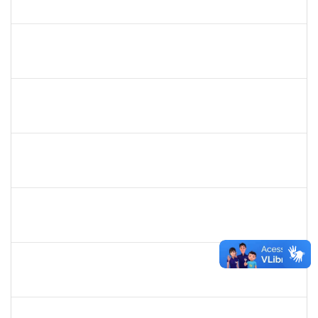
23007.011191/2020-66
19/07/2021
18/10/2021
Concluído
1277032
Renata Pitombo Cidreira
Docente
23007.00007565/2021-92
13/07/2021
13/10/2021
Concluído
1551189
Fabíola Marinho Costa
Docente
23007.00003279/2021-93
31/05/2021
30/08/2021
Concluído
1870820
CAROLINE SANTIAGO BARBOSA SOUZA
Técnico
23007.00012090/2020-43
17/05/2021
30/06/2021
Concluído
1610709
ACMA DE LIMA CUNHA
Técnico
23007.015316/2020-47
05/05/2021
02/08/2021
Concluído
1610901
LUCIANA SOUZA OLIVEIRA
Técnico
23007.00004135/2021-67
03/05/2021
01/06/2021
Concluído
1873744