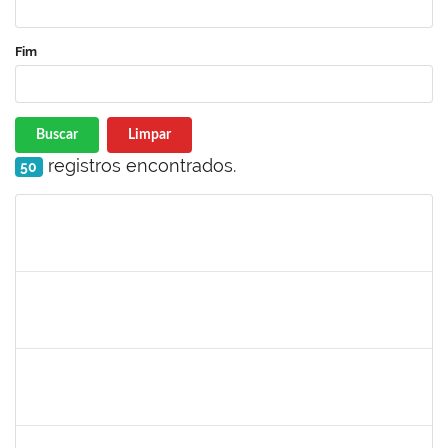
Fim
Buscar
Limpar
registros encontrados.
50
Matrícula
Nome
Cargo
Processo
Início
Fim
Status
1751386
DANIEL FADIGAS MORENO
Técnico
23007.00029220/2021-26
07/03/2022
21/03/2022
Concluído
1277688
SILAS FERREIRA ALVES
Técnico
23007.00000052/2022-16
28/02/2022
25/03/2022
Concluído