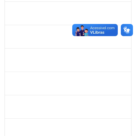
1759761
FREDERICO JUNIOR GOMES DA SILVEIRA
Técnico
23007.00029816/2023-30
16/09/2024
30/10/2024
Concluído
1490580
KELLY CRISTINA ATALAIA DA SILVA
Docente
23007.00007974/2024-98
01/08/2024
30/10/2024
Concluído
2257623
SILVANIA CONCEICAO SILVA
Técnico
23007.00026256/2023-23
02/09/2024
31/10/2024
Concluído
1752965
DANILO MAIA DE SANTANA
Técnico
23007.00016563/2024-25
14/10/2024
01/11/2024
Concluído
2128398
FRANCISCA HELENA MARQUES
Docente
23007.00008645/2024-23
02/08/2024
01/11/2024
Concluído
1753034
ALISON COSTA DO NASCIMENTO
Técnico
23007.00013157/2024-31
07/10/2024