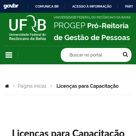
COMUNICA BR
ACESSO À INFORMAÇÃO
PARTI
IR
UNIVERSIDADE FEDERAL DO RECÔNCAVO DA BAHIA
PROGEP
Pró-Reitoria
PARA
O
de Gestão de Pessoas
CONTEÚDO
Buscar no portal
Página inicial
Licenças para Capacitação
Licenças para Capacitação