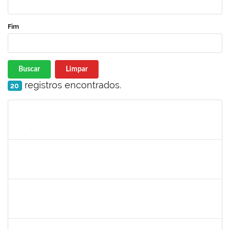
Fim
Buscar
Limpar
registros encontrados.
20
Matrícula
Nome
Cargo
Processo
Início
Fim
Status
1733433
LUANA SOUZA SILVEIRA
Técnico
23007.00012581/2024-63
09/09/2024
08/10/2024
Concluído
1730986
CAMILLA PINHEIRO BLANCO
Técnico
23007.00008271/2024-33
16/09/2024
11/10/2024
Concluído