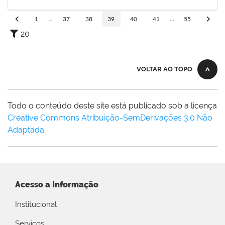
05/11/2024
Concluído
1
...
37
38
39
40
41
...
55
20
VOLTAR AO TOPO
Todo o conteúdo deste site está publicado sob a licença
Creative Commons Atribuição-SemDerivações 3.0 Não
Adaptada
.
Acesso a Informação
Institucional
Serviços