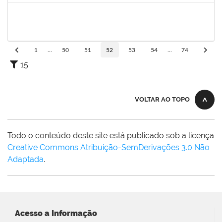
1551476
TANIA CRISTINA FERNANDES DE FREITAS
Docente
23007.00014935/2021-49
14/09/2021
14/12/2021
Concluído
1
...
50
51
52
53
54
...
74
15
VOLTAR AO TOPO
Todo o conteúdo deste site está publicado sob a licença
Creative Commons Atribuição-SemDerivações 3.0 Não
Adaptada
.
Acesso a Informação