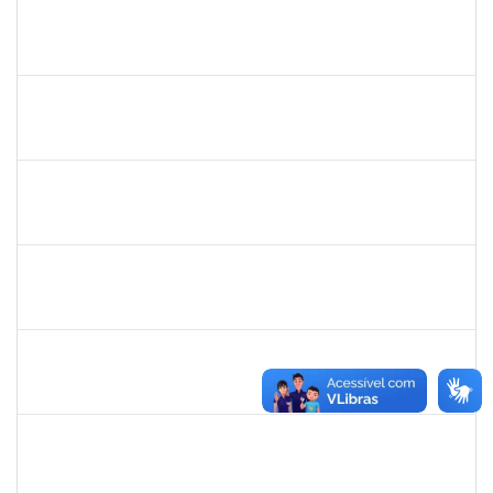
1753693
SABRINA CARVALHO MACHADO
Técnico
23007.00021545/2021-59
01/12/2021
29/01/2022
Concluído
1970981
AGESANDRO AZEVEDO DE SOUZA
Técnico
23007.00021546/2021-32
01/11/2021
29/01/2022
Concluído
1559816
SERGIO ANUNCIACAO ROCHA
Docente
23007.00000042/2022-92
08/01/2022
28/01/2022
Concluído
2266437
LAEDSON SILVA PEDREIRA
Técnico
23007.00006787/2021-49
04/10/2021
03/01/2022
Concluído
1573301
JOMARA SILVA DOS SANTOS SOUZA
Técnico
23007.00018038/2019-82
02/12/2021
31/12/2021
Concluído
1553817
DJANILSON BARBOSA DOS SANTOS
Docente
23007.00017051/2021-50
01/11/2021
15/12/2021
Concluído