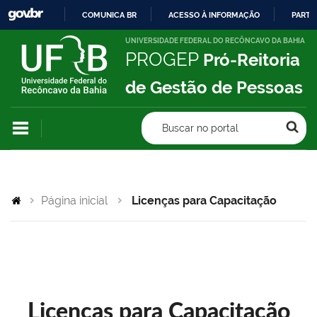
COMUNICA BR
ACESSO À INFORMAÇÃO
PARTI
IR
UNIVERSIDADE FEDERAL DO RECÔNCAVO DA BAHIA
PROGEP
Pró-Reitoria
PARA
O
de Gestão de Pessoas
CONTEÚDO
Buscar no portal
Página inicial
Licenças para Capacitação
Licenças para Capacitação