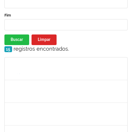
Fim
Buscar
Limpar
registros encontrados.
15
Matrícula
Nome
Cargo
Processo
Início
Fim
Status
1542424
FERNANDA DE FREITAS VIRGINIO NUNES
Docente
23007.00002652/2022-44
18/04/2022
06/05/2022
Concluído
1496679
VALERIA MACEDO ALMEIDA CAMILO
Docente
23007.00026175/2021-82
15/01/2022
14/04/2022
Concluído