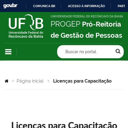
COMUNICA BR
ACESSO À INFORMAÇÃO
PARTI
IR
UNIVERSIDADE FEDERAL DO RECÔNCAVO DA BAHIA
PROGEP
Pró-Reitoria
PARA
O
de Gestão de Pessoas
CONTEÚDO
Buscar no portal
Página inicial
Licenças para Capacitação
Licenças para Capacitação