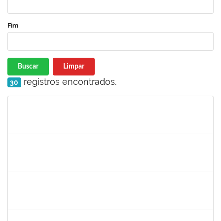
Fim
Buscar
Limpar
registros encontrados.
30
Matrícula
Nome
Cargo
Processo
Início
Fim
Status
1559816
SERGIO ANUNCIACAO ROCHA
Docente
23007.00000042/2022-92
08/01/2022
28/01/2022
Concluído
1359156
CLAUDIA FEIO DA MAIA LIMA
Docente
23007.00026277/2021-44
03/01/2022
01/02/2022
Concluído