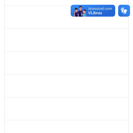
29/09/2021
Concluído
1673888
ANA MARIA SILVA OLIVEIRA
Técnico
23007.011191/2020-66
19/07/2021
18/10/2021
Concluído
1277032
Renata Pitombo Cidreira
Docente
23007.00007565/2021-92
13/07/2021
13/10/2021
Concluído
1551189
Fabíola Marinho Costa
Docente
23007.00003279/2021-93
31/05/2021
30/08/2021
Concluído
1870820
CAROLINE SANTIAGO BARBOSA SOUZA
Técnico
23007.00012090/2020-43
17/05/2021
30/06/2021
Concluído
1610709
ACMA DE LIMA CUNHA
Técnico
23007.015316/2020-47
05/05/2021
02/08/2021
Concluído
1610901
LUCIANA SOUZA OLIVEIRA
Técnico