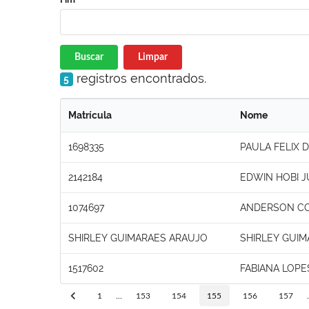
Buscar
Limpar
registros encontrados.
5
Matrícula
Nome
1698335
PAULA FELIX 
2142184
EDWIN HOBI J
1074697
ANDERSON CO
SHIRLEY GUIMARAES ARAUJO
SHIRLEY GUI
1517602
FABIANA LOPE
1
...
153
154
155
156
157
.