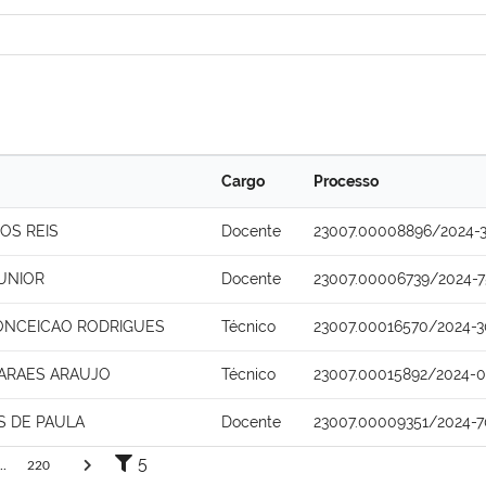
Cargo
Processo
DOS REIS
Docente
23007.00008896/2024-
UNIOR
Docente
23007.00006739/2024-7
NCEICAO RODRIGUES
Técnico
23007.00016570/2024-3
MARAES ARAUJO
Técnico
23007.00015892/2024-0
S DE PAULA
Docente
23007.00009351/2024-7
5
..
220