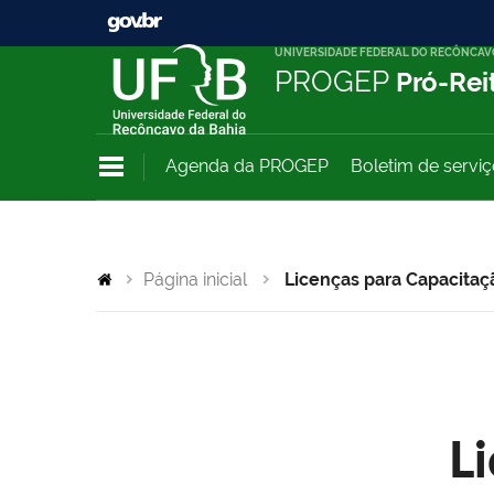
UNIVERSIDADE FEDERAL DO RECÔNCAV
PROGEP
Pró-Rei
Agenda da PROGEP
Boletim de servi
Página inicial
Licenças para Capacitaç
L