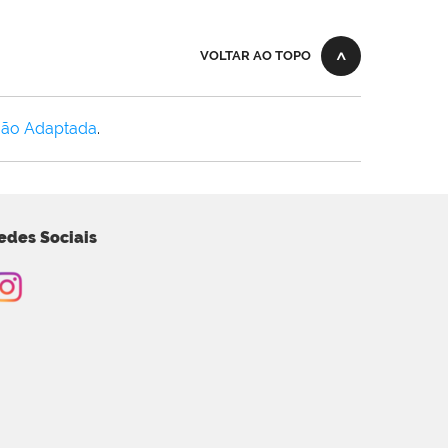
VOLTAR AO TOPO
Não Adaptada
.
edes Sociais