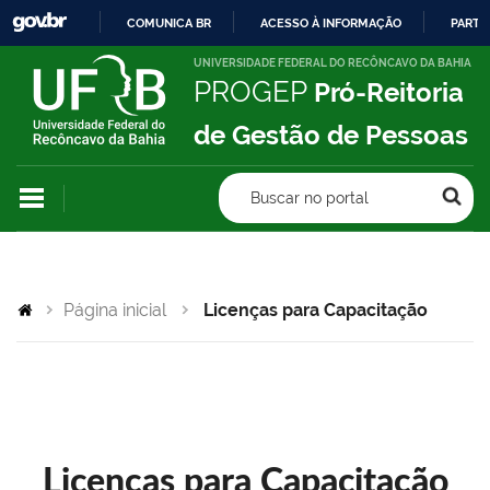
COMUNICA BR
ACESSO À INFORMAÇÃO
PARTI
IR
UNIVERSIDADE FEDERAL DO RECÔNCAVO DA BAHIA
PROGEP
Pró-Reitoria
PARA
O
de Gestão de Pessoas
CONTEÚDO
Buscar no portal
Página inicial
Licenças para Capacitação
Licenças para Capacitação