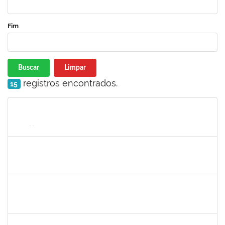
Fim
Buscar
Limpar
registros encontrados.
15
Matrícula
Nome
Cargo
Processo
Início
Fim
Status
1698335
PAULA FELIX DOS REIS
Docente
23007.00008896/2024-36
17/07/2024
16/10/2024
Concluído
2142184
EDWIN HOBI JUNIOR
Docente
23007.00006739/2024-75
22/07/2024
20/10/2024
Concluído