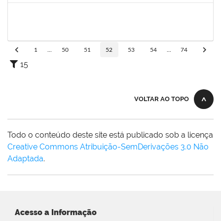
1753034
ALISON COSTA DO NASCIMENTO
Técnico
23007.00013157/2024-31
07/10/2024
05/11/2024
Concluído
1
...
50
51
52
53
54
...
74
15
VOLTAR AO TOPO
Todo o conteúdo deste site está publicado sob a licença
Creative Commons Atribuição-SemDerivações 3.0 Não
Adaptada
.
Acesso a Informação