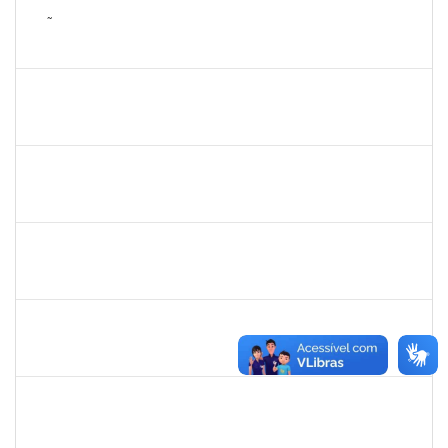
2257672
JOÃO VITOR MIRANDA DE SOUZA
Técnico
23007.00032003/2023-54
30/09/2024
29/10/2024
Concluído
1759761
FREDERICO JUNIOR GOMES DA SILVEIRA
Técnico
23007.00029816/2023-30
16/09/2024
30/10/2024
Concluído
1490580
KELLY CRISTINA ATALAIA DA SILVA
Docente
23007.00007974/2024-98
01/08/2024
30/10/2024
Concluído
2257623
SILVANIA CONCEICAO SILVA
Técnico
23007.00026256/2023-23
02/09/2024
31/10/2024
Concluído
1752965
DANILO MAIA DE SANTANA
Técnico
23007.00016563/2024-25
14/10/2024
01/11/2024
Concluído
2128398
FRANCISCA HELENA MARQUES
Docente
23007.00008645/2024-23
02/08/2024
01/11/2024
Concluído