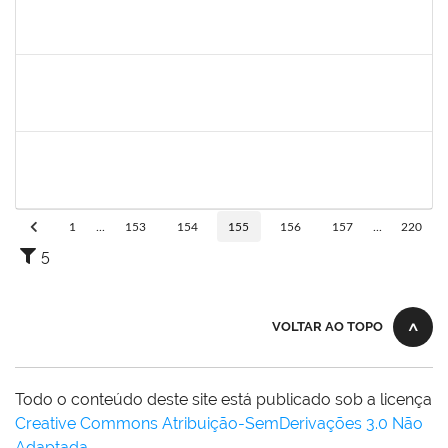
1610901
LUCIANA SOUZA OLIVEIRA
Técnico
23007.00004135/2021-67
02/01/2022
01/02/2022
Concluído
1573301
JOMARA SILVA DOS SANTOS SOUZA
Técnico
23007.00018038/2019-82
02/12/2021
31/12/2021
Concluído
1753693
SABRINA CARVALHO MACHADO
Técnico
23007.00021545/2021-59
01/12/2021
29/01/2022
Concluído
1
...
153
154
155
156
157
...
220
5
VOLTAR AO TOPO
Todo o conteúdo deste site está publicado sob a licença
Creative Commons Atribuição-SemDerivações 3.0 Não
Adaptada
.