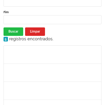
Fim
Buscar
Limpar
registros encontrados.
5
Matrícula
Nome
Cargo
Processo
Início
Fim
Status
1559816
SERGIO ANUNCIACAO ROCHA
Docente
23007.00000042/2022-92
08/01/2022
28/01/2022
Concluído
1359156
CLAUDIA FEIO DA MAIA LIMA
Docente
23007.00026277/2021-44
03/01/2022
01/02/2022
Concluído