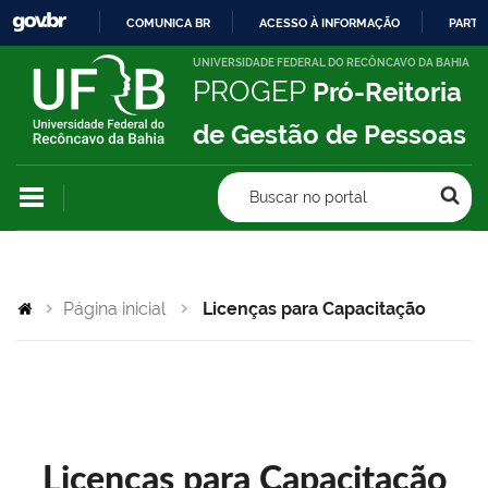
COMUNICA BR
ACESSO À INFORMAÇÃO
PARTI
IR
UNIVERSIDADE FEDERAL DO RECÔNCAVO DA BAHIA
PROGEP
Pró-Reitoria
PARA
O
de Gestão de Pessoas
CONTEÚDO
Buscar no portal
Página inicial
Licenças para Capacitação
Licenças para Capacitação