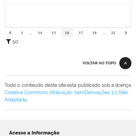
Concluído
1839639
Antônio José Sales
Técnico
230070026801/2019-64
01/07/2020
30/09/2020
Concluído
1
...
14
15
16
17
18
...
22
50
VOLTAR AO TOPO
Todo o conteúdo deste site está publicado sob a licença
Creative Commons Atribuição-SemDerivações 3.0 Não
Adaptada
.
Acesso a Informação