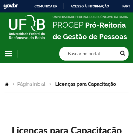
COMUNICA BR
ACESSO À INFORMAÇÃO
PARTI
IR
UNIVERSIDADE FEDERAL DO RECÔNCAVO DA BAHIA
PROGEP
Pró-Reitoria
PARA
O
de Gestão de Pessoas
CONTEÚDO
Buscar no portal
Página inicial
Licenças para Capacitação
Licenças para Capacitação