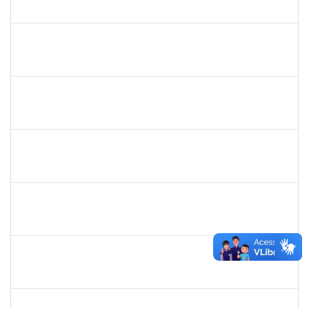
23007.00004135/2021-67
03/05/2021
01/06/2021
Concluído
1873744
SILVIA BARRETO BRITO MALTA
Docente
23007.00026788/2020-27
30/03/2021
28/05/2021
Concluído
1871101
RAFAEL BASTOS DAMASCENA
Técnico
23007.00002492/2020-05
08/03/2021
07/06/2021
Concluído
1874542
ANA FLAVIA GOTTSCHALL DE ALMEIDA
Técnico
23007.00001561/2021-16
08/03/2021
21/04/2021
Concluído
1551601
PAULO CESAR OLIVEIRA DE JESUS
Docente
23007.00000437/2021-03
01/03/2021
31/05/2021
Concluído
1573301
JOMARA SILVA DOS SANTOS SOUZA
Técnico
23007.00018038/2019-82
01/02/2021
02/03/2021
Concluído
1836666