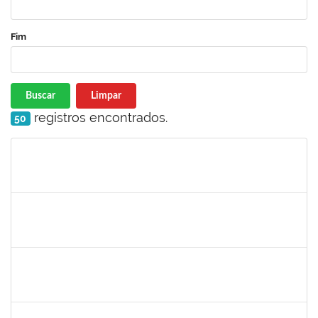
Fim
Buscar
Limpar
registros encontrados.
50
Matrícula
Nome
Cargo
Processo
Início
Fim
Status
1559816
SERGIO ANUNCIACAO ROCHA
Docente
23007.00000042/2022-92
08/01/2022
28/01/2022
Concluído
1359156
CLAUDIA FEIO DA MAIA LIMA
Docente
23007.00026277/2021-44
03/01/2022
01/02/2022
Concluído