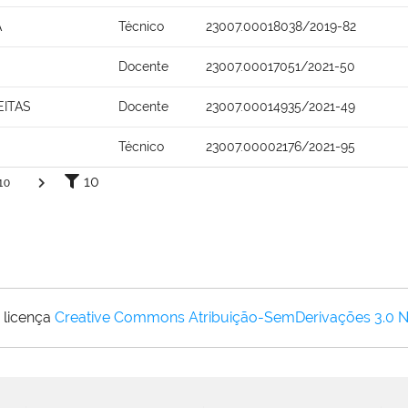
A
Técnico
23007.00018038/2019-82
Docente
23007.00017051/2021-50
EITAS
Docente
23007.00014935/2021-49
Técnico
23007.00002176/2021-95
10
10
 licença
Creative Commons Atribuição-SemDerivações 3.0 