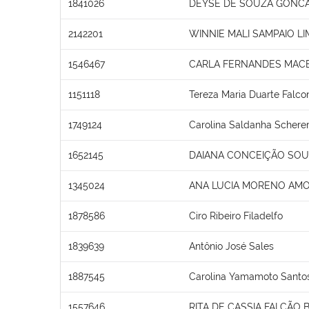
1841026
DEYSE DE SOUZA GONC
2142201
WINNIE MALI SAMPAIO LI
1546467
CARLA FERNANDES MAC
1151118
Tereza Maria Duarte Falco
1749124
Carolina Saldanha Schere
1652145
DAIANA CONCEIÇÃO SO
1345024
ANA LUCIA MORENO AM
1878586
Ciro Ribeiro Filadelfo
1839639
Antônio José Sales
1887545
Carolina Yamamoto Santos
1557646
RITA DE CASSIA FALÇÃO 