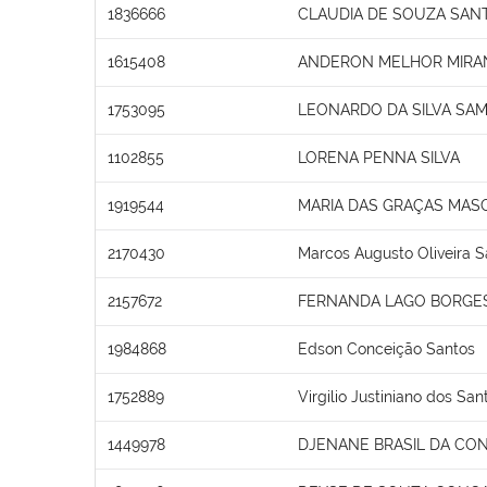
1836666
CLAUDIA DE SOUZA SAN
1615408
ANDERON MELHOR MIRA
1753095
LEONARDO DA SILVA SAM
1102855
LORENA PENNA SILVA
1919544
MARIA DAS GRAÇAS MAS
2170430
Marcos Augusto Oliveira S
2157672
FERNANDA LAGO BORGES
1984868
Edson Conceição Santos
1752889
Virgilio Justiniano dos San
1449978
DJENANE BRASIL DA CO