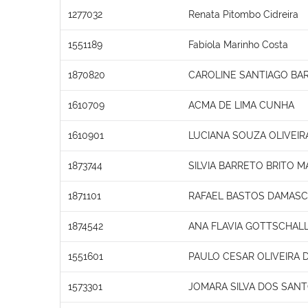
1277032
Renata Pitombo Cidreira
1551189
Fabíola Marinho Costa
1870820
CAROLINE SANTIAGO BA
1610709
ACMA DE LIMA CUNHA
1610901
LUCIANA SOUZA OLIVEIR
1873744
SILVIA BARRETO BRITO M
1871101
RAFAEL BASTOS DAMAS
1874542
ANA FLAVIA GOTTSCHALL
1551601
PAULO CESAR OLIVEIRA 
1573301
JOMARA SILVA DOS SAN