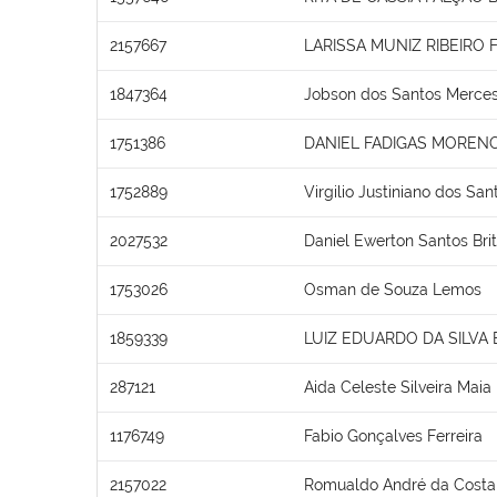
2157667
LARISSA MUNIZ RIBEIRO 
1847364
Jobson dos Santos Merce
1751386
DANIEL FADIGAS MOREN
1752889
Virgilio Justiniano dos San
2027532
Daniel Ewerton Santos Bri
1753026
Osman de Souza Lemos
1859339
LUIZ EDUARDO DA SILVA E
287121
Aida Celeste Silveira Maia
1176749
Fabio Gonçalves Ferreira
2157022
Romualdo André da Costa