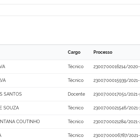
Cargo
Processo
LVA
Técnico
23007.00016214/2020-
LVA
Técnico
23007.00015939/2021
OS SANTOS
Docente
23007.00017051/2021
E SOUZA
Técnico
23007.00021546/2021-
ANTANA COUTINHO
Técnico
23007.00021284/2021-
A
Técnico
23007.00006787/2021