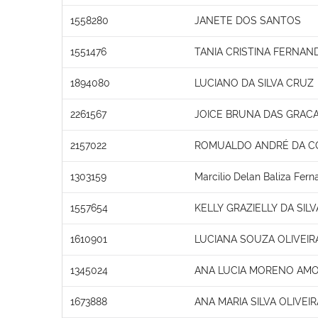
1558280
JANETE DOS SANTOS
1551476
TANIA CRISTINA FERNAN
1894080
LUCIANO DA SILVA CRUZ
2261567
JOICE BRUNA DAS GRAC
2157022
ROMUALDO ANDRÉ DA C
1303159
Marcilio Delan Baliza Fer
1557654
KELLY GRAZIELLY DA SIL
1610901
LUCIANA SOUZA OLIVEIR
1345024
ANA LUCIA MORENO AM
1673888
ANA MARIA SILVA OLIVEIR