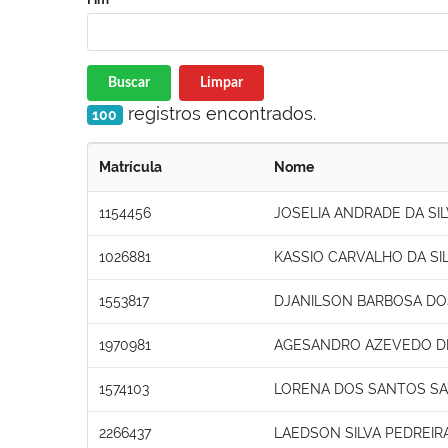
Buscar
Limpar
registros encontrados.
100
Matrícula
Nome
1154456
JOSELIA ANDRADE DA SI
1026881
KASSIO CARVALHO DA SI
1553817
DJANILSON BARBOSA D
1970981
AGESANDRO AZEVEDO D
1574103
LORENA DOS SANTOS S
2266437
LAEDSON SILVA PEDREIR