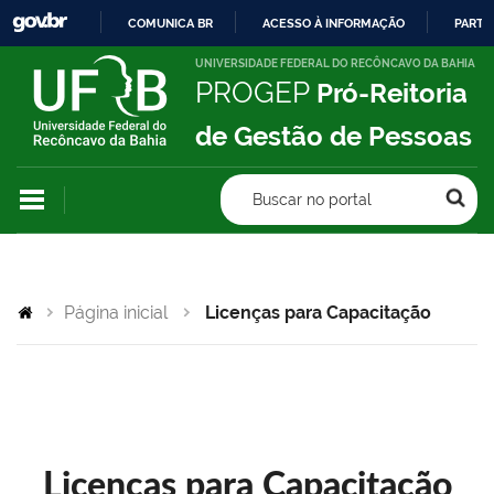
COMUNICA BR
ACESSO À INFORMAÇÃO
PARTI
IR
UNIVERSIDADE FEDERAL DO RECÔNCAVO DA BAHIA
PROGEP
Pró-Reitoria
PARA
O
de Gestão de Pessoas
CONTEÚDO
Buscar no portal
Página inicial
Licenças para Capacitação
Licenças para Capacitação