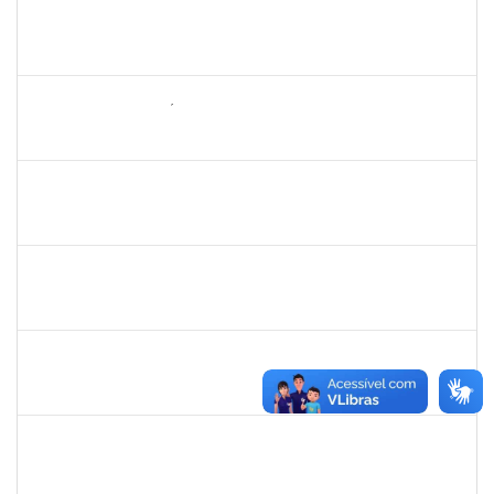
2261567
JOICE BRUNA DAS GRACAS GONCALVES
Técnico
23007.00010858/2021-33
01/09/2021
30/09/2021
Concluído
2157022
ROMUALDO ANDRÉ DA COSTA
Técnico
23007.00015974/2021-29
30/08/2021
24/09/2021
Concluído
1303159
Marcilio Delan Baliza Fernandes
Docente
23007.00027945/2020-22
16/08/2021
13/11/2021
Concluído
1557654
KELLY GRAZIELLY DA SILVA SIQUEIRA E CERQUEIRA
Técnico
23007.00014782/2021-09
05/08/2021
04/11/2021
Concluído
1610901
LUCIANA SOUZA OLIVEIRA
Técnico
23007.00004135/2021-67
02/08/2021
31/08/2021
Concluído
1345024
ANA LUCIA MORENO AMOR
Docente
23007.00029680/2019-28
01/08/2021
29/09/2021
Concluído