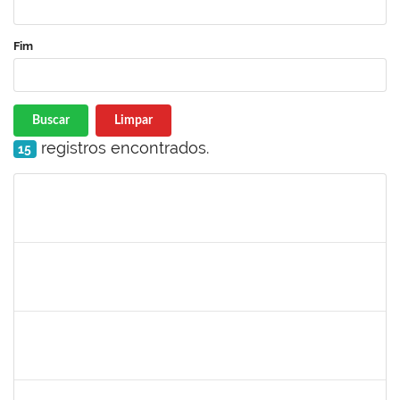
Fim
Buscar
Limpar
registros encontrados.
15
Matrícula
Nome
Cargo
Processo
Início
Fim
Status
1026881
KASSIO CARVALHO DA SILVA
Técnico
23007.00015939/2021-04
09/11/2021
23/11/2021
Concluído
1553817
DJANILSON BARBOSA DOS SANTOS
Docente
23007.00017051/2021-50
01/11/2021
15/12/2021
Concluído