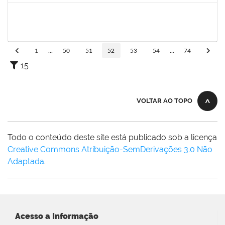
1673888
ANA MARIA SILVA OLIVEIRA
Técnico
23007.011191/2020-66
19/07/2021
18/10/2021
Concluído
1
...
50
51
52
53
54
...
74
15
VOLTAR AO TOPO
Todo o conteúdo deste site está publicado sob a licença
Creative Commons Atribuição-SemDerivações 3.0 Não
Adaptada
.
Acesso a Informação